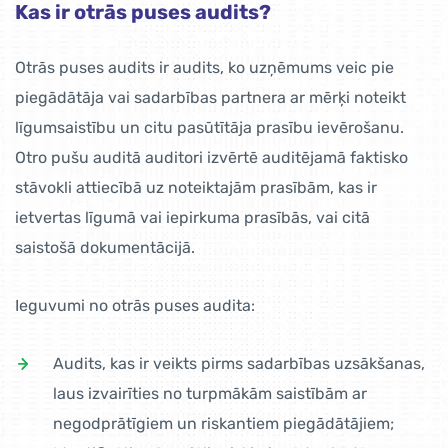
Kas ir otrās puses audits?
Otrās puses audits ir audits, ko uzņēmums veic pie
piegādātāja vai sadarbības partnera ar mērķi noteikt
līgumsaistību un citu pasūtītāja prasību ievērošanu.
Otro pušu auditā auditori izvērtē auditējamā faktisko
stāvokli attiecībā uz noteiktajām prasībām, kas ir
ietvertas līgumā vai iepirkuma prasībās, vai citā
saistošā dokumentācijā.
Ieguvumi no otrās puses audita:
Audits, kas ir veikts pirms sadarbības uzsākšanas,
laus izvairīties no turpmākām saistībām ar
negodprātīgiem un riskantiem piegādātājiem;