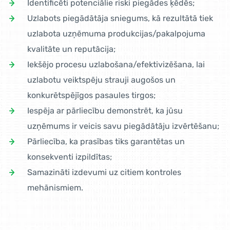
Identificēti potenciālie riski piegādes ķēdēs;
Uzlabots piegādātāja sniegums, kā rezultātā tiek
uzlabota uzņēmuma produkcijas/pakalpojuma
kvalitāte un reputācija;
Iekšējo procesu uzlabošana/efektivizēšana, lai
uzlabotu veiktspēju strauji augošos un
konkurētspējīgos pasaules tirgos;
Iespēja ar pārliecību demonstrēt, ka jūsu
uzņēmums ir veicis savu piegādātāju izvērtēšanu;
Pārliecība, ka prasības tiks garantētas un
konsekventi izpildītas;
Samazināti izdevumi uz citiem kontroles
mehānismiem.