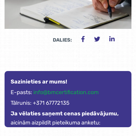
DALIES:
Sazinieties ar mums!
E-pasts:
info@bmcertification.com
Tālrunis: +371 67772135
Ja vēlaties saņemt cenas piedāvājumu,
aicinām aizpildīt pieteikuma anketu: