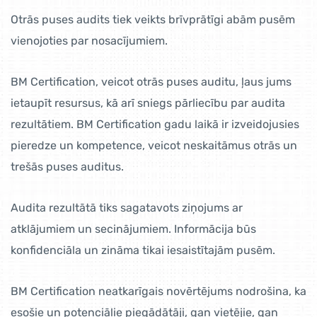
Otrās puses audits tiek veikts brīvprātīgi abām pusēm
vienojoties par nosacījumiem.
BM Certification, veicot otrās puses auditu, ļaus jums
ietaupīt resursus, kā arī sniegs pārliecību par audita
rezultātiem. BM Certification gadu laikā ir izveidojusies
pieredze un kompetence, veicot neskaitāmus otrās un
trešās puses auditus.
Audita rezultātā tiks sagatavots ziņojums ar
atklājumiem un secinājumiem. Informācija būs
konfidenciāla un zināma tikai iesaistītajām pusēm.
BM Certification neatkarīgais novērtējums nodrošina, ka
esošie un potenciālie piegādātāji, gan vietējie, gan