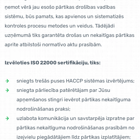
ņemot vērā jau esošo pārtikas drošības vadības
sistēmu, būs pamats, kas apvienos un sistematizēs
kontroles procesu metodes un veidus. Tādējādi
uzņēmumā tiks garantēta drošas un nekaitīgas pārtikas
aprite atbilstoši normatīvo aktu prasībām.
Izvēloties ISO 22000 sertifikāciju, tiks:
sniegts trešās puses HACCP sistēmas izvērtējums;
sniegta pārliecība patērētājam par Jūsu
apņemšanos stingri ievērot pārtikas nekaitīguma
nodrošināšanas praksi;
uzlabota komunikācija un savstarpēja izpratne par
pārtikas nekaitīguma nodrošināšanas prasībām no
izejvielu piegādātājiem līdz pārtikas izplatītājiem;