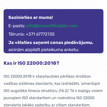
Sazinieties ar mums!
E-pasts:
info@bmcertification.com
Tālrunis: +371 67772135
Ja vēlaties saņemt cenas piedāvājumu,
aicinām aizpildīt pieteikuma anketu:
Kas ir ISO 22000:2018?
ISO 22000:2018 ir starptautisks pārtikas drošības
vadības sistēmas standarts, kas izstrādāts, izmantojot
ISO augstākā līmeņa struktūru
(HLS).
Tā ir kopīga visiem
jaunajiem ISO standartiem un nodrošina ISO 22000
standarta labāko saderību ar citiem standartiem,