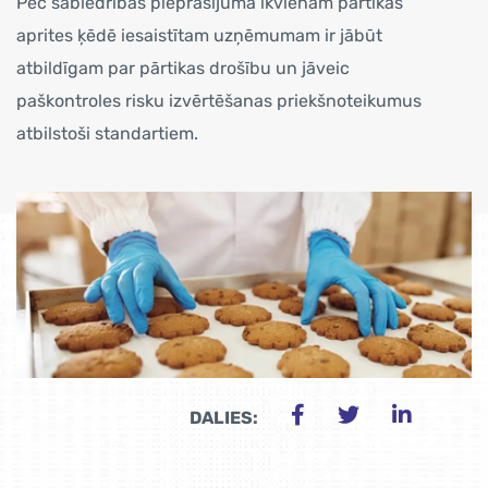
Pēc sabiedrības pieprasījuma ikvienam pārtikas
aprites ķēdē iesaistītam uzņēmumam ir jābūt
atbildīgam par pārtikas drošību un jāveic
paškontroles risku izvērtēšanas priekšnoteikumus
atbilstoši standartiem.
DALIES: