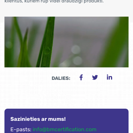
klientus, kuriem rūp videi draudzīgi produkti.
DALIES:
Sazinieties ar mums!
E-pasts:
info@bmcertification.com