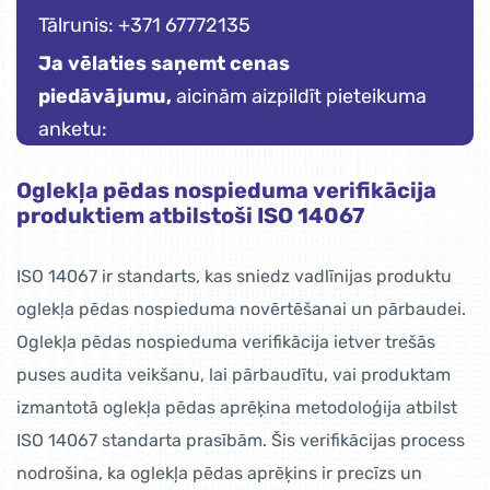
Tālrunis: +371 67772135
Ja vēlaties saņemt cenas
piedāvājumu,
aicinām aizpildīt pieteikuma
anketu:
Oglekļa pēdas nospieduma verifikācija
produktiem atbilstoši ISO 14067
ISO 14067 ir standarts, kas sniedz vadlīnijas produktu
oglekļa pēdas nospieduma novērtēšanai un pārbaudei.
Oglekļa pēdas nospieduma verifikācija ietver trešās
puses audita veikšanu, lai pārbaudītu, vai produktam
izmantotā oglekļa pēdas aprēķina metodoloģija atbilst
ISO 14067 standarta prasībām. Šis verifikācijas process
nodrošina, ka oglekļa pēdas aprēķins ir precīzs un