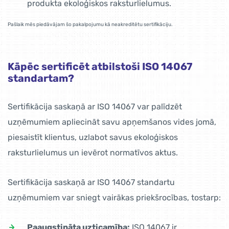
produkta ekoloģiskos raksturlielumus.
Pašlaik mēs piedāvājam šo pakalpojumu kā neakreditētu sertifikāciju.
Kāpēc sertificēt atbilstoši ISO 14067
standartam?
Sertifikācija saskaņā ar ISO 14067 var palīdzēt
uzņēmumiem apliecināt savu apņemšanos vides jomā,
piesaistīt klientus, uzlabot savus ekoloģiskos
raksturlielumus un ievērot normatīvos aktus.
Sertifikācija saskaņā ar ISO 14067 standartu
uzņēmumiem var sniegt vairākas priekšrocības, tostarp:
Paaugstināta uzticamība:
ISO 14067 ir