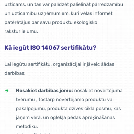
uzticams, un tas var palīdzēt palielināt pārredzamību
un uzticamību uzņēmumiem, kuri vēlas informēt
patērētājus par savu produktu ekoloģisko
raksturlielumu.
Kā iegūt ISO 14067 sertifikātu?
Lai iegūtu sertifikātu, organizācijai ir jāveic šādas
darbības:
Nosakiet darbības jomu:
nosakiet novērtējuma
tvērumu , tostarp novērtējamo produktu vai
pakalpojumu, produkta dzīves cikla posmu, kas
jāņem vērā, un oglekļa pēdas aprēķināšanas
metodiku.