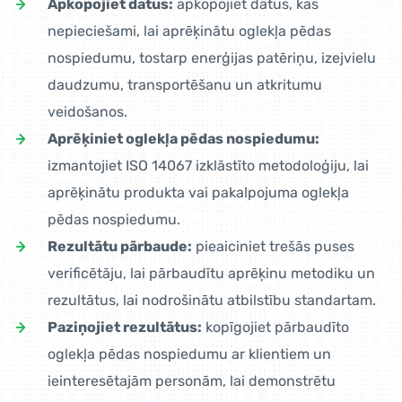
Apkopojiet datus:
apkopojiet datus, kas
nepieciešami, lai aprēķinātu oglekļa pēdas
nospiedumu, tostarp enerģijas patēriņu, izejvielu
daudzumu, transportēšanu un atkritumu
veidošanos.
Aprēķiniet oglekļa pēdas nospiedumu:
izmantojiet ISO 14067 izklāstīto metodoloģiju, lai
aprēķinātu produkta vai pakalpojuma oglekļa
pēdas nospiedumu.
Rezultātu pārbaude:
pieaiciniet trešās puses
verificētāju, lai pārbaudītu aprēķinu metodiku un
rezultātus, lai nodrošinātu atbilstību standartam.
Paziņojiet rezultātus:
kopīgojiet pārbaudīto
oglekļa pēdas nospiedumu ar klientiem un
ieinteresētajām personām, lai demonstrētu