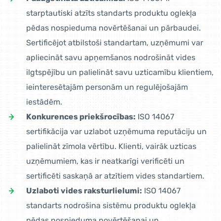
starptautiski atzīts standarts produktu oglekļa
pēdas nospieduma novērtēšanai un pārbaudei.
Sertificējot atbilstoši standartam, uzņēmumi var
apliecināt savu apņemšanos nodrošināt vides
ilgtspējību un palielināt savu uzticamību klientiem,
ieinteresētajām personām un regulējošajām
iestādēm.
Konkurences priekšrocības:
ISO 14067
sertifikācija var uzlabot uzņēmuma reputāciju un
palielināt zīmola vērtību. Klienti, vairāk uzticas
uzņēmumiem, kas ir neatkarīgi verificēti un
sertificēti saskaņā ar atzītiem vides standartiem.
Uzlaboti vides raksturlielumi:
ISO 14067
standarts nodrošina sistēmu produktu oglekļa
pēdas nospieduma novērtēšanai un