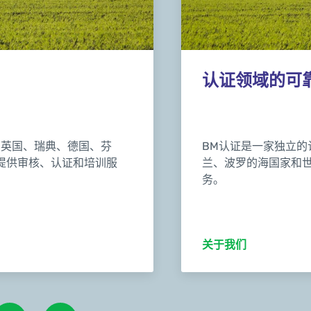
认证领域的可靠
在英国、瑞典、德国、芬
BM认证是一家独立的
提供审核、认证和培训服
兰、波罗的海国家和
务。
关于我们