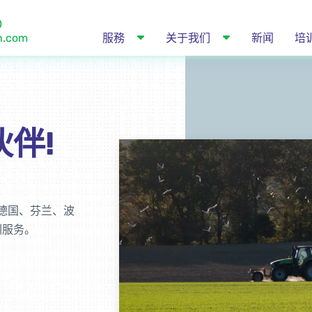
0
n.com
服務
关于我们
新闻
培
伴!
德国、芬兰、波
训服务。