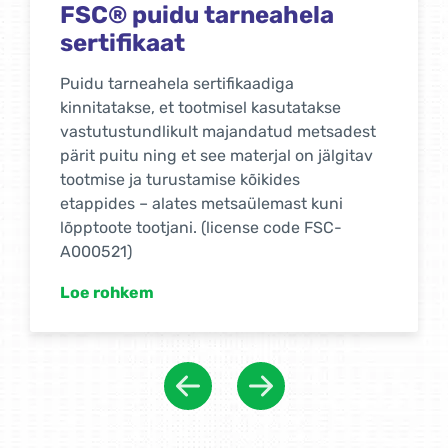
ISCC Rahvusvaheline
jätkusuutlikkuse ja
süsinikdioksiidi
sertifitseerimine
ISCC süsteemi sertifitseerimine aitab
tootjatel vastutust võtta ja vähendab
ettevõtete riski luua keskkonda
kahjustavaid protsesse. Sertifitseerimine on
usaldusväärne meetod, mis aitab klientidel
tuvastada, millised ettevõtted pakuvad
põllumajandusliku tooraine säästvat
tarnimist.
Loe rohkem