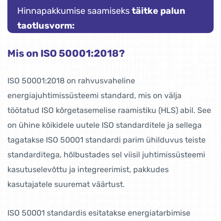
Hinnapakkumise saamiseks
täitke palun
taotlusvorm:
Mis on ISO 50001:2018?
ISO 50001:2018 on rahvusvaheline
energiajuhtimissüsteemi standard, mis on välja
töötatud ISO kõrgetasemelise raamistiku (HLS) abil. See
on ühine kõikidele uutele ISO standarditele ja sellega
tagatakse ISO 50001 standardi parim ühilduvus teiste
standarditega, hõlbustades sel viisil juhtimissüsteemi
kasutuselevõttu ja integreerimist, pakkudes
kasutajatele suuremat väärtust.
ISO 50001 standardis esitatakse energiatarbimise