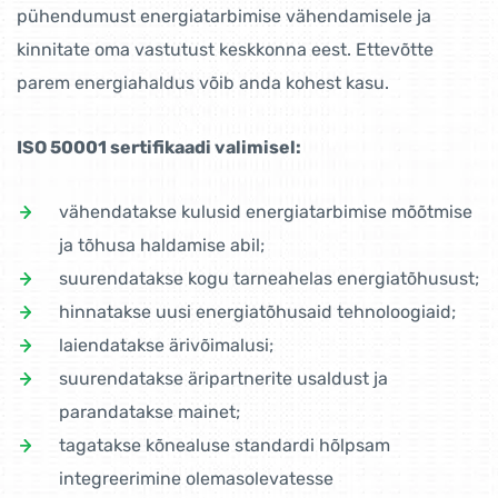
pühendumust energiatarbimise vähendamisele ja
kinnitate oma vastutust keskkonna eest. Ettevõtte
parem energiahaldus võib anda kohest kasu.
ISO 50001 sertifikaadi valimisel:
vähendatakse kulusid energiatarbimise mõõtmise
ja tõhusa haldamise abil;
suurendatakse kogu tarneahelas energiatõhusust;
hinnatakse uusi energiatõhusaid tehnoloogiaid;
laiendatakse ärivõimalusi;
suurendatakse äripartnerite usaldust ja
parandatakse mainet;
tagatakse kõnealuse standardi hõlpsam
integreerimine olemasolevatesse