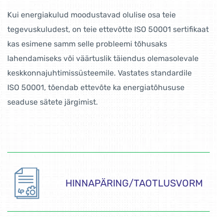
Kui energiakulud moodustavad olulise osa teie
tegevuskuludest, on teie ettevõtte ISO 50001 sertifikaat
kas esimene samm selle probleemi tõhusaks
lahendamiseks või väärtuslik täiendus olemasolevale
keskkonnajuhtimissüsteemile. Vastates standardile
ISO 50001, tõendab ettevõte ka energiatõhususe
seaduse sätete järgimist.
HINNAPÄRING/TAOTLUSVORM