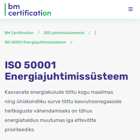
BM Certification
|
ISO juhtimissüsteemid
|
ISO 50001 Energiajuhtimissüsteem
ISO 50001
Energiajuhtimissüsteem
Kasvavate energiakulude tõttu kogu maailmas
ning ühiskondliku surve tõttu kasvuhoonegaaside
heitkoguste vähendamiseks on tõhus
energiahaldus muutumas iga ettevõtte
prioriteediks.