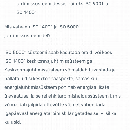
juhtimissüsteemidesse, näiteks ISO 9001 ja
ISO 14001.
Mis vahe on ISO 14001 ja ISO 50001
juhtimissüsteemidel?
ISO 50001 süsteemi saab kasutada eraldi või koos
ISO 14001 keskkonnajuhtimissüsteemiga.
Keskkonnajuhtimissüsteem võimaldab tuvastada ja
hallata üldisi keskkonnaaspekte, samas kui
energiajuhtimissüsteem põhineb energiaallikate
ülevaatusel ja seirel ehk tarbimishaldussüsteemil, mis
võimaldab jälgida ettevõtte võimet vähendada
igapäevast energiatarbimist, langetades sel viisil ka
kulusid.