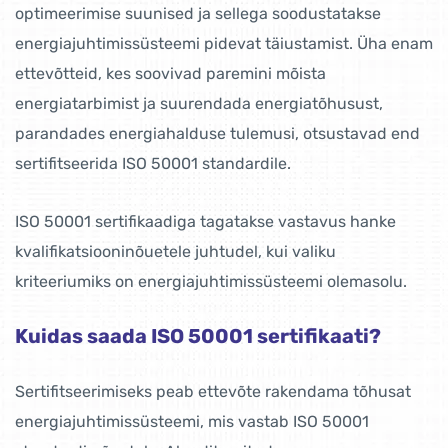
optimeerimise suunised ja sellega soodustatakse
energiajuhtimissüsteemi pidevat täiustamist. Üha enam
ettevõtteid, kes soovivad paremini mõista
energiatarbimist ja suurendada energiatõhusust,
parandades energiahalduse tulemusi, otsustavad end
sertifitseerida ISO 50001 standardile.
ISO 50001 sertifikaadiga tagatakse vastavus hanke
kvalifikatsiooninõuetele juhtudel, kui valiku
kriteeriumiks on energiajuhtimissüsteemi olemasolu.
Kuidas saada ISO 50001 sertifikaati?
Sertifitseerimiseks peab ettevõte rakendama tõhusat
energiajuhtimissüsteemi, mis vastab ISO 50001