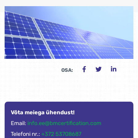
OSA:
Võta meiega ühendust!
Email:
info.ee@bmcertification.com
Telefoni nr.:
+372 53708687