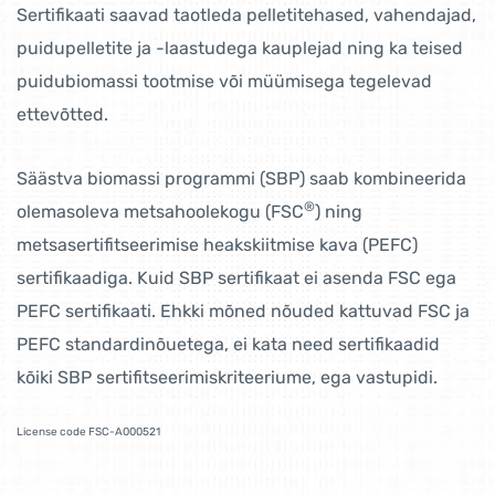
Sertifikaati saavad taotleda pelletitehased, vahendajad,
puidupelletite ja -laastudega kauplejad ning ka teised
puidubiomassi tootmise või müümisega tegelevad
ettevõtted.
Säästva biomassi programmi (SBP) saab kombineerida
®
olemasoleva metsahoolekogu (FSC
) ning
metsasertifitseerimise heakskiitmise kava (PEFC)
sertifikaadiga. Kuid SBP sertifikaat ei asenda FSC ega
PEFC sertifikaati. Ehkki mõned nõuded kattuvad FSC ja
PEFC standardinõuetega, ei kata need sertifikaadid
kõiki SBP sertifitseerimiskriteeriume, ega vastupidi.
License code FSC-A000521