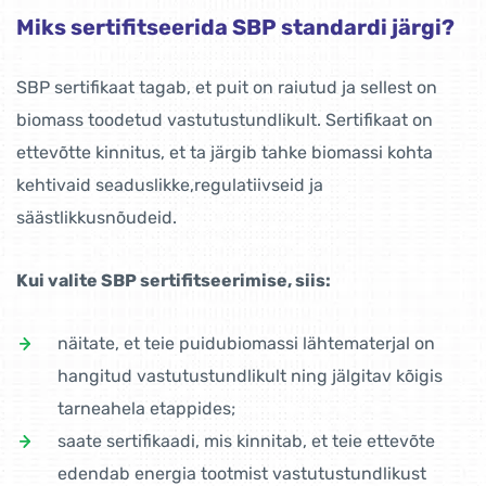
Miks sertifitseerida SBP standardi järgi?
SBP sertifikaat tagab, et puit on raiutud ja sellest on
biomass toodetud vastutustundlikult. Sertifikaat on
ettevõtte kinnitus, et ta järgib tahke biomassi kohta
kehtivaid seaduslikke,regulatiivseid ja
säästlikkusnõudeid.
Kui valite SBP sertifitseerimise, siis:
näitate, et teie puidubiomassi lähtematerjal on
hangitud vastutustundlikult ning jälgitav kõigis
tarneahela etappides;
saate sertifikaadi, mis kinnitab, et teie ettevõte
edendab energia tootmist vastutustundlikust