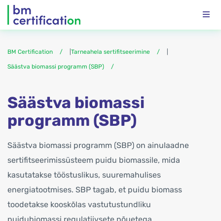
BM Certification
|
Tarneahela sertifitseerimine
|
Säästva biomassi programm (SBP)
Säästva biomassi
programm (SBP)
Säästva biomassi programm (SBP) on ainulaadne
sertifitseerimissüsteem puidu biomassile, mida
kasutatakse tööstuslikus, suuremahulises
energiatootmises. SBP tagab, et puidu biomass
toodetakse kooskõlas vastutustundliku
puidubiomassi regulatiivsete nõuetega.