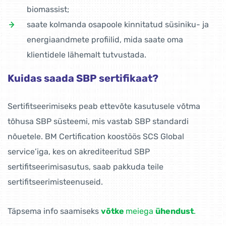
biomassist;
saate kolmanda osapoole kinnitatud süsiniku- ja
energiaandmete profiilid, mida saate oma
klientidele lähemalt tutvustada.
Kuidas saada SBP sertifikaat?
Sertifitseerimiseks peab ettevõte kasutusele võtma
tõhusa SBP süsteemi, mis vastab SBP standardi
nõuetele. BM Certification koostöös SCS Global
service’iga, kes on akrediteeritud SBP
sertifitseerimisasutus, saab pakkuda teile
sertifitseerimisteenuseid.
Täpsema info saamiseks
võtke
meiega
ühendust
.