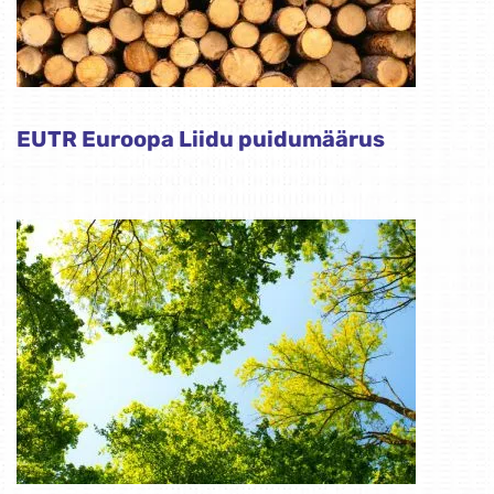
EUTR Euroopa Liidu puidumäärus