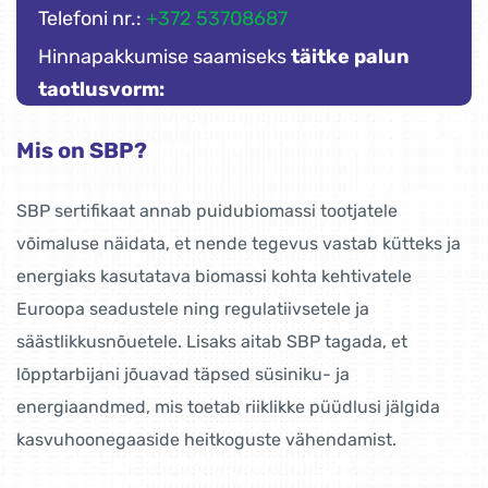
Telefoni nr.:
+372 53708687
Hinnapakkumise saamiseks
täitke palun
taotlusvorm:
Mis on SBP?
SBP sertifikaat annab puidubiomassi tootjatele
võimaluse näidata, et nende tegevus vastab kütteks ja
energiaks kasutatava biomassi kohta kehtivatele
Euroopa seadustele ning regulatiivsetele ja
säästlikkusnõuetele. Lisaks aitab SBP tagada, et
lõpptarbijani jõuavad täpsed süsiniku- ja
energiaandmed, mis toetab riiklikke püüdlusi jälgida
kasvuhoonegaaside heitkoguste vähendamist.