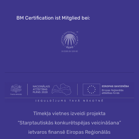
BM Certification ist Mitglied bei:
Tīmekļa vietnes izveidi projekta
“Starptautiskās konkurētspējas veicināšana”
ietvaros finansē Eiropas Reģionālās