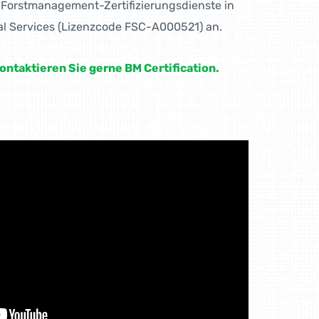
C-Forstmanagement-Zertifizierungsdienste in
al Services (Lizenzcode FSC-A000521) an.
ontaktieren Sie gerne BM Certification.