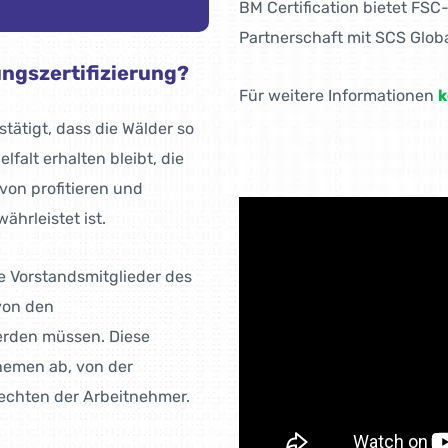
BM Certification bietet FS
Partnerschaft mit SCS Glob
ngszertifizierung?
Für weitere Informationen
k
tätigt, dass die Wälder so
lfalt erhalten bleibt, die
von profitieren und
ährleistet ist.
ie Vorstandsmitglieder des
 von den
werden müssen. Diese
hemen ab, von der
echten der Arbeitnehmer.