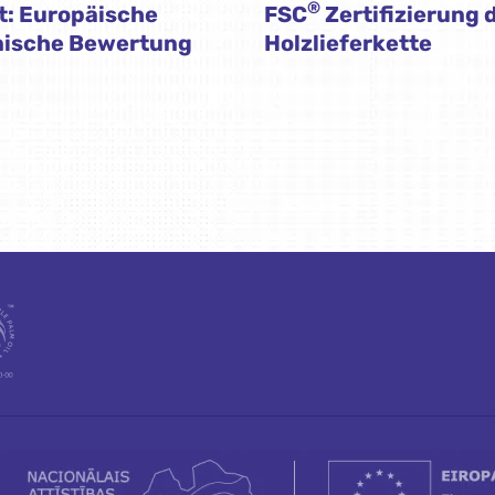
®
t: Europäische
FSC
Zertifizierung 
nische Bewertung
Holzlieferkette