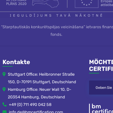
a “Starptautiskās konkurētspējas veicināšana” ietvaros finan
fonds.
Kontakte
MÖCHTE
CERTIF
Stuttgart Office: Heilbronner Straße
150, D-70191 Stuttgart, Deutschland
Hamburg Office: Neuer Wall 10, D-
20354 Hamburg, Deutschland
+49 (0) 711 490 042 58
info.de@bmcertification.com