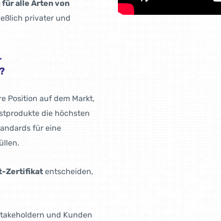
für alle Arten von
ießlich privater und
r
?
re Position auf dem Markt,
rstprodukte die höchsten
tandards für eine
llen.
Zertifikat
entscheiden,
 Stakeholdern und Kunden