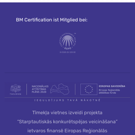
BM Certification ist Mitglied bei:
Tīmekļa vietnes izveidi projekta
“Starptautiskās konkurētspējas veicināšana”
ietvaros finansē Eiropas Reģionālās