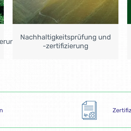
Nachhaltigkeitsprüfung und
ierung
-zertifizierung
on
Zertif
tifikaten
Rückm