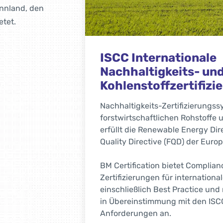
innland, den
etet.
RSPO-Zertifizierung 
für Palmöl
Das RSPO-Zertifikat bestätigt, d
le land- und
jeweiligen Unternehmens Palmöl
 Das System
verantwortungsbewusst bewirts
 und die Fuel
stammt. Durch die Zertifizierun
mmission.
die Marke RSPO für seine Produ
und
Weiterlesen
gkeit
r Produktion
 ISCC EU