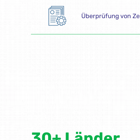
30+ Länder
BM Certification hält Zertifikate für Kunden in