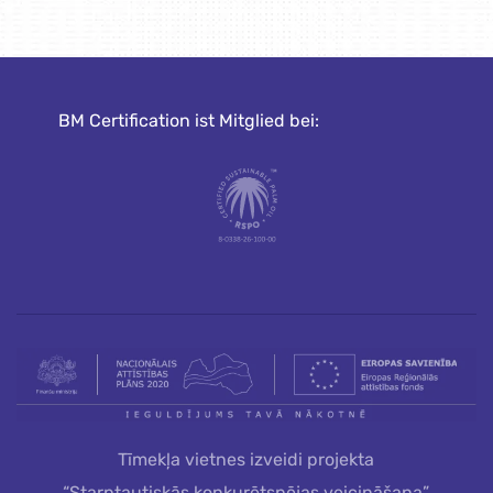
BM Certification ist Mitglied bei:
Tīmekļa vietnes izveidi projekta
“Starptautiskās konkurētspējas veicināšana”