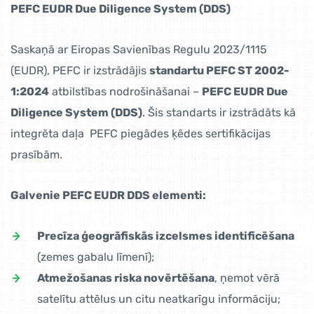
PEFC EUDR Due Diligence System (DDS)
Saskaņā ar Eiropas Savienības Regulu 2023/1115
(EUDR), PEFC ir izstrādājis
standartu PEFC ST 2002-
1:2024
atbilstības nodrošināšanai –
PEFC EUDR Due
Diligence System (DDS)
. Šis standarts ir izstrādāts kā
integrēta daļa PEFC piegādes ķēdes sertifikācijas
prasībām.
Galvenie PEFC EUDR DDS elementi:
Precīza ģeogrāfiskās izcelsmes identificēšana
(zemes gabalu līmenī);
Atmežošanas riska novērtēšana
, ņemot vērā
satelītu attēlus un citu neatkarīgu informāciju;