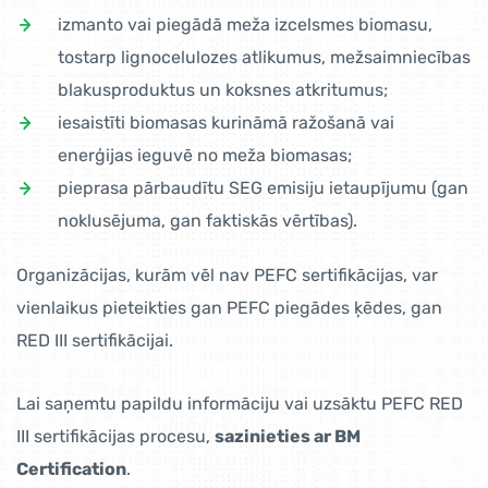
izmanto vai piegādā meža izcelsmes biomasu,
tostarp lignocelulozes atlikumus, mežsaimniecības
blakusproduktus un koksnes atkritumus;
iesaistīti biomasas kurināmā ražošanā vai
enerģijas ieguvē no meža biomasas;
pieprasa pārbaudītu SEG emisiju ietaupījumu (gan
noklusējuma, gan faktiskās vērtības).
Organizācijas, kurām vēl nav PEFC sertifikācijas, var
vienlaikus pieteikties gan PEFC piegādes ķēdes, gan
RED III sertifikācijai.
Lai saņemtu papildu informāciju vai uzsāktu PEFC RED
III sertifikācijas procesu,
sazinieties ar BM
Certification
.