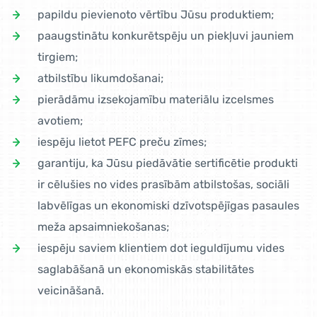
papildu pievienoto vērtību Jūsu produktiem;
paaugstinātu konkurētspēju un piekļuvi jauniem
tirgiem;
atbilstību likumdošanai;
pierādāmu izsekojamību materiālu izcelsmes
avotiem;
iespēju lietot PEFC preču zīmes;
garantiju, ka Jūsu piedāvātie sertificētie produkti
ir cēlušies no vides prasībām atbilstošas, sociāli
labvēlīgas un ekonomiski dzīvotspējīgas pasaules
meža apsaimniekošanas;
iespēju saviem klientiem dot ieguldījumu vides
saglabāšanā un ekonomiskās stabilitātes
veicināšanā.