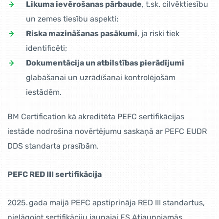
Likuma ievērošanas pārbaude
, t.sk. cilvēktiesību
un zemes tiesību aspekti;
Riska mazināšanas pasākumi
, ja riski tiek
identificēti;
Dokumentācija un atbilstības pierādījumi
glabāšanai un uzrādīšanai kontrolējošām
iestādēm.
BM Certification kā akreditēta PEFC sertifikācijas
iestāde nodrošina novērtējumu saskaņā ar PEFC EUDR
DDS standarta prasībām.
PEFC RED III sertifikācija
2025. gada maijā PEFC apstiprināja RED III standartus,
pielāgojot sertifikāciju jaunajai ES Atjaunojamās