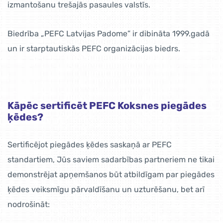
izmantošanu trešajās pasaules valstīs.
Biedrība „PEFC Latvijas Padome” ir dibināta 1999.‌gadā
un ir starptautiskās PEFC organizācijas biedrs.
Kāpēc sertificēt PEFC Koksnes piegādes
ķēdes?
Sertificējot piegādes ķēdes saskaņā ar PEFC
standartiem, Jūs saviem sadarbības partneriem ne tikai
demonstrējat apņemšanos būt atbildīgam par piegādes
ķēdes veiksmīgu pārvaldīšanu un uzturēšanu, bet arī
nodrošināt: