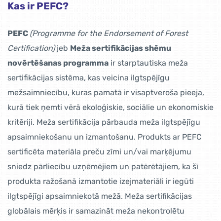
Kas ir PEFC?
PEFC
(Programme for the Endorsement of Forest
Certification)
jeb
Meža sertifikācijas shēmu
novērtēšanas programma
ir starptautiska meža
sertifikācijas sistēma, kas veicina ilgtspējīgu
mežsaimniecību, kuras pamatā ir visaptveroša pieeja,
kurā tiek ņemti vērā ekoloģiskie, sociālie un ekonomiskie
kritēriji. Meža sertifikācija pārbauda meža ilgtspējīgu
apsaimniekošanu un izmantošanu. Produkts ar PEFC
sertificēta materiāla preču zīmi un/vai marķējumu
sniedz pārliecību uzņēmējiem un patērētājiem, ka šī
produkta ražošanā izmantotie izejmateriāli ir iegūti
ilgtspējīgi apsaimniekotā mežā. Meža sertifikācijas
globālais mērķis ir samazināt meža nekontrolētu