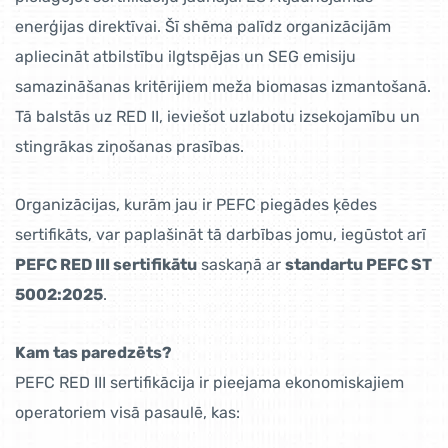
enerģijas direktīvai. Šī shēma palīdz organizācijām
apliecināt atbilstību ilgtspējas un SEG emisiju
samazināšanas kritērijiem meža biomasas izmantošanā.
Tā balstās uz RED II, ieviešot uzlabotu izsekojamību un
stingrākas ziņošanas prasības.
Organizācijas, kurām jau ir PEFC piegādes ķēdes
sertifikāts, var paplašināt tā darbības jomu, iegūstot arī
PEFC RED III sertifikātu
saskaņā ar
standartu PEFC ST
5002:2025
.
Kam tas paredzēts?
PEFC RED III sertifikācija ir pieejama ekonomiskajiem
operatoriem visā pasaulē, kas: