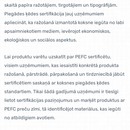
skaitā papīra ražotājiem, tirgotājiem un tipogrāfijām.
Piegādes ķēdes sertifikācija ļauj uzņēmumiem
apliecināt, ka ražošanā izmantotā koksne iegūta no labi
apsaimniekotiem mežiem, ievērojot ekonomiskos,
ekoloģiskos un sociālos aspektus.
Lai produktu varētu uzskatīt par PEFC sertificētu,
visiem uzņēmumiem, kas iesaistīti konkrētā produkta
ražošanā, pārstrādē, pārpakošanā un tirdzniecībā jābūt
sertificētiem saskaņā ar koksnes piegādes ķēdes
standartiem. Tikai šādā gadījumā uzņēmumi ir tiesīgi
lietot sertifikācijas paziņojumus un marķēt produktus ar
PEFC preču zīmi, tā identificējot materiālus, kas iegūti
no atbildīgiem avotiem.