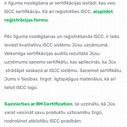
ir līguma noslēgšana ar sertifikācijas iestādi, kas veic
ISCC sertifikāciju. Kā arī reģistrēties ISCC,
aizpildot
reģistrācijas formu
.
Pēc līguma noslēgšanas un reģistrēšanās ISCC, ir laiks
ieviest kvalitatīvu ISCC sistēmu Jūsu uzņēmumā.
Veiksmīga sertifikācijas audita rezultātā Jūsu
uzņēmums saņems sertifikātu, kas apliecinās, ka Jūs
strādājat saskaņā ar ISCC sistēmu. Saņemot sertifikātu,
Jums ir tiesības tirgot ilgtspējīgus materiālus, kā arī
lietot ISCC logo.
Sazinieties ar BM Certification
, lai uzzinātu, kā Jūs
varat veicināt savu produktu uzticamību tirgū,
nodrošinot atbilstību ISCC prasībām.