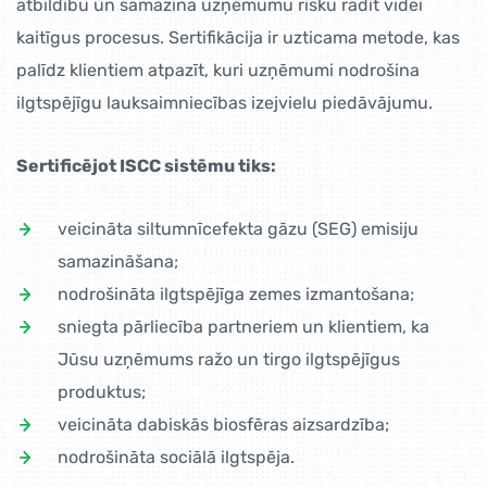
atbildību un samazina uzņēmumu risku radīt videi
kaitīgus procesus. Sertifikācija ir uzticama metode, kas
palīdz klientiem atpazīt, kuri uzņēmumi nodrošina
ilgtspējīgu lauksaimniecības izejvielu piedāvājumu.
Sertificējot ISCC sistēmu tiks:
veicināta siltumnīcefekta gāzu (SEG) emisiju
samazināšana;
nodrošināta ilgtspējīga zemes izmantošana;
sniegta pārliecība partneriem un klientiem, ka
Jūsu uzņēmums ražo un tirgo ilgtspējīgus
produktus;
veicināta dabiskās biosfēras aizsardzība;
nodrošināta sociālā ilgtspēja.