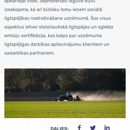
apkārtējai videi, izejmateriālu ieguve būtu
izsekojama, kā arī būtisku lomu ieņem sociālā
ilgtspējības nodrošināšana uzņēmumā. Šos visus
aspektus ietver starptautiskā ilgtspējas un oglekļa
emisiju sertifikācija, kas kalpo par uzņēmuma
ilgtspējīgas darbības apliecinājumu klientiem un
sadarbības partneriem.
DALIES: