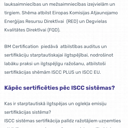
lauksaimniecības un mežsaimniecības izejvielām un
tirgiem. Shēma atbilst Eiropas Komisijas Atjaunojamo
Enerģijas Resursu Direktīvai (RED) un Degvielas
Kvalitātes Direktīvai (FQD).
BM Certification piedāvā atbilstības auditus un
sertifikāciju starptautiskajai ilgtspējībai, nodrošinot
labāku praksi un ilgtspējīgu ražošanu, atbilstoši
sertifikācijas shēmām ISCC PLUS un ISCC EU.
Kāpēc sertificēties pēc ISCC sistēmas?
Kas ir starptautiskā ilgtspējas un oglekļa emisiju
sertifikācijas sistēma?
ISCC sistēmas sertifikācija palīdz ražotājiem uzņemties