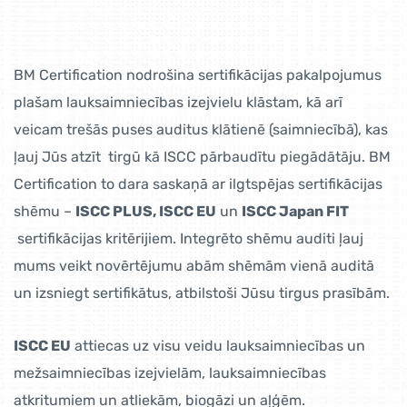
BM Certification nodrošina sertifikācijas pakalpojumus
plašam lauksaimniecības izejvielu klāstam, kā arī
veicam trešās puses auditus klātienē (saimniecībā), kas
ļauj Jūs atzīt tirgū kā ISCC pārbaudītu piegādātāju. BM
Certification to dara saskaņā ar ilgtspējas sertifikācijas
shēmu –
ISCC PLUS, ISCC EU
un
ISCC Japan FIT
sertifikācijas kritērijiem. Integrēto shēmu auditi ļauj
mums veikt novērtējumu abām shēmām vienā auditā
un izsniegt sertifikātus, atbilstoši Jūsu tirgus prasībām.
ISCC EU
attiecas uz visu veidu lauksaimniecības un
mežsaimniecības izejvielām, lauksaimniecības
atkritumiem un atliekām, biogāzi un aļģēm.