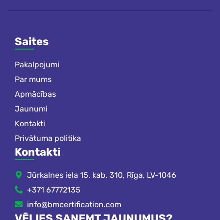
Saites
Pakalpojumi
Par mums
Apmācības
Jaunumi
Kontakti
Privātuma politika
Kontakti
Jūrkalnes iela 15, kab. 310, Rīga, LV-1046
+371 67772135
info@bmcertification.com
VĒLIES SAŅEMT JAUNUMUS?