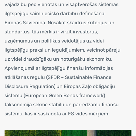
vajadzību pēc vienotas un visaptverošas sistēmas
ilgtspējīgu saimniecisko darbību definēšanai
Eiropas Savienībā. Nosakot skaidrus kritērijus un
standartus, tās mērķis ir virzīt investorus,
uzņēmumus un politikas veidotājus uz videi
ilgtspējīgu praksi un ieguldījumiem, veicinot pāreju
uz videi draudzīgāku un noturīgāku ekonomiku.
Apvienojumā ar Ilgtspējīgu finanšu informācijas
atklāšanas regulu (SFDR – Sustainable Finance
Disclosure Regulation) un Eiropas Zaļo obligāciju
sistēmu (European Green Bonds framework)
taksonomija sekmē stabilu un pārredzamu finanšu
sistēmu, kas ir saskaņota ar ES vides mērķiem.