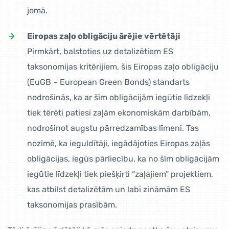
jomā.
Eiropas zaļo obligāciju ārējie vērtētāji
Pirmkārt, balstoties uz detalizētiem ES
taksonomijas kritērijiem, šis Eiropas zaļo obligāciju
(EuGB – European Green Bonds) standarts
nodrošinās, ka ar šīm obligācijām iegūtie līdzekļi
tiek tērēti patiesi zaļām ekonomiskām darbībām,
nodrošinot augstu pārredzamības līmeni. Tas
nozīmē, ka ieguldītāji, iegādājoties Eiropas zaļās
obligācijas, iegūs pārliecību, ka no šīm obligācijām
iegūtie līdzekļi tiek piešķirti “zaļajiem” projektiem,
kas atbilst detalizētām un labi zināmām ES
taksonomijas prasībām.