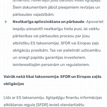
izmantoti, novērtējot jūsu darbību vides ilgtspēju.
Šiem dokumentiem jābūt pieejamiem revīzijas un
pārbaudes vajadzībām.
Neatkarīga apliecināšana un pārbaude
: Apsveriet
iespēju piesaistīt neatkarīgu trešo pusi, lai veiktu
pārliecības vai pārbaudes procesu par jūsu
atbilstību ES taksonomijai, SFDR vai Eiropas zaļo
obligāciju prasībām. Tas var palielināt uzticamību
un sniegt papildu garantijas investoriem,
ieinteresētajām personām un regulatoriem.
Vairāk nekā tikai taksonomija: SFDR un Eiropas zaļās
obligācijas
Līdz ar ES taksonomiju, Ilgtspējīgu finanšu informācijas
atklāšanas regula (SFDR) ievieš standartizētu