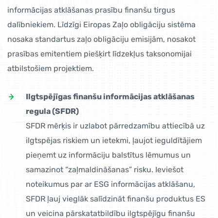
informācijas atklāšanas prasību finanšu tirgus
dalībniekiem. Līdzīgi Eiropas Zaļo obligāciju sistēma
nosaka standartus zaļo obligāciju emisijām, nosakot
prasības emitentiem piešķirt līdzekļus taksonomijai
atbilstošiem projektiem.
Ilgtspējīgas finanšu informācijas atklāšanas
regula (SFDR)
SFDR mērķis ir uzlabot pārredzamību attiecībā uz
ilgtspējas riskiem un ietekmi, ļaujot ieguldītājiem
pieņemt uz informāciju balstītus lēmumus un
samazinot “zaļmaldināšanas” risku. Ieviešot
noteikumus par ar ESG informācijas atklāšanu,
SFDR ļauj vieglāk salīdzināt finanšu produktus ES
un veicina pārskatatbildību ilgtspējīgu finanšu