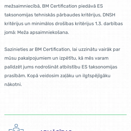
mežsaimniecībā, BM Certification piedāvā ES
taksonomijas tehniskās pārbaudes kritērijus, DNSH
kritērijus un minimālos drošības kritērijus 1.3. darbības
jomā: Meža apsaimniekošana.
Sazinieties ar BM Certification, lai uzzinātu vairāk par
mūsu pakalpojumiem un izpētītu, kā mēs varam
palīdzēt jums nodrošināt atbilstību ES taksonomijas
prasībām. Kopā veidosim zaļāku un ilgtspējīgāku
nākotni.