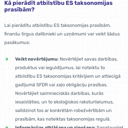
Kā pierādīt atbilstību ES taksonomijas
prasībām?
Lai pierādītu atbilstību ES taksonomijas prasībām,
finanšu tirgus dalībnieki un uzņēmumi var veikt šādus
pasākumus:
Veikt novērtējumu
: Novērtējiet savas darbības,
produktus vai ieguldījumus, lai noteiktu to
atbilstību ES taksonomijas kritērijiem un attiecīgā
gadījumā SFDR vai zaļo obligāciju prasības.
Novērtējiet saimnieciskās darbības, kurās
iesaistāties, un to ekoloģiskos raksturlielumus,
salīdzinot tos ar konkrētām robežvērtībām un
prasībām, kas noteiktas taksonomijas regulā.
Informācijas atklāšana un ziņošana:
Sagatavojiet