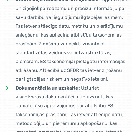
un ziņojiet pārredzamu un precīzu informāciju par
savu darbību vai ieguldījumu ilgtspējas iezīmēm.
Tas ietver attiecīgo datu, metriku un pierādījumu
sniegšanu, kas apliecina atbilstību taksonomijas
prasībām. Ziņošanu var veikt, izmantojot
standartizētas veidnes vai ietvarstruktūras,
piemēram, ES taksonomijai pielāgotu informācijas
atklāšanu. Attiecībā uz SFDR tas ietver ziņošanu
par ilgtspējas riskiem un negatīvo ietekmi.
Dokumentācija un uzskaite:
Uzturiet
visaptverošu dokumentāciju un uzskaiti, kas
pamato jūsu apgalvojumus par atbilstību ES
taksonomijas prasībām. Tas ietver attiecīgo datu,
metodoloģiju un pieņēmumu apkopošanu, kas