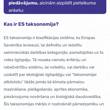
piedāvājumu,
aicinām aizpildīt pieteikuma
anketu:
Kas ir ES taksonomija?
ES taksonomija ir klasifikācijas sistēma, ko Eiropas
Savienība ieviesusi, lai definētu un iedalītu
saimnieciskās darbības kategorijās, pamatojoties uz to
vides ilgtspēju. Tā nosaka vienotu kritēriju un
robežvērtību sistēmu, lai noteiktu, vai darbību var
uzskatīt par ekoloģiski ilgtspējīgu vai “taksonomijai
atbilstošu” tādās jomās kā klimata pārmaiņu
mazināšana, pielāgošanās, aprites ekonomika,
piesārņojuma novēršana un bioloģiskā daudzveidība.
Šīs taksonomijas mērķis ir nodrošināt pārredzamību un