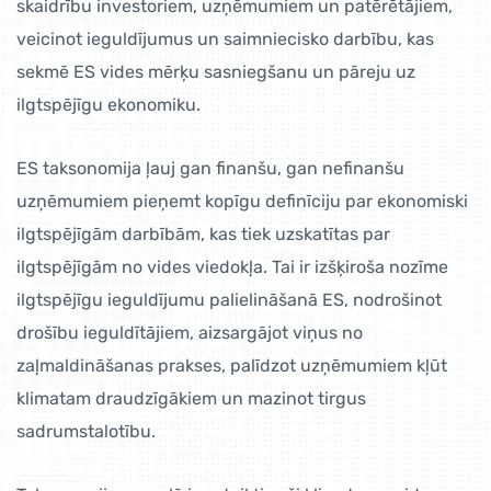
skaidrību investoriem, uzņēmumiem un patērētājiem,
veicinot ieguldījumus un saimniecisko darbību, kas
sekmē ES vides mērķu sasniegšanu un pāreju uz
ilgtspējīgu ekonomiku.
ES taksonomija ļauj gan finanšu, gan nefinanšu
uzņēmumiem pieņemt kopīgu definīciju par ekonomiski
ilgtspējīgām darbībām, kas tiek uzskatītas par
ilgtspējīgām no vides viedokļa. Tai ir izšķiroša nozīme
ilgtspējīgu ieguldījumu palielināšanā ES, nodrošinot
drošību ieguldītājiem, aizsargājot viņus no
zaļmaldināšanas prakses, palīdzot uzņēmumiem kļūt
klimatam draudzīgākiem un mazinot tirgus
sadrumstalotību.