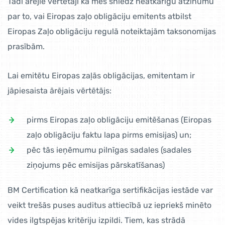
Tādi ārējie vērtētāji kā mēs sniedz neatkarīgu atzinumu
par to, vai Eiropas zaļo obligāciju emitents atbilst
Eiropas Zaļo obligāciju regulā noteiktajām taksonomijas
prasībām.
Lai emitētu Eiropas zaļās obligācijas, emitentam ir
jāpiesaista ārējais vērtētājs:
pirms Eiropas zaļo obligāciju emitēšanas (Eiropas
zaļo obligāciju faktu lapa pirms emisijas) un;
pēc tās ieņēmumu pilnīgas sadales (sadales
ziņojums pēc emisijas pārskatīšanas)
BM Certification kā neatkarīga sertifikācijas iestāde var
veikt trešās puses auditus attiecībā uz iepriekš minēto
vides ilgtspējas kritēriju izpildi. Tiem, kas strādā