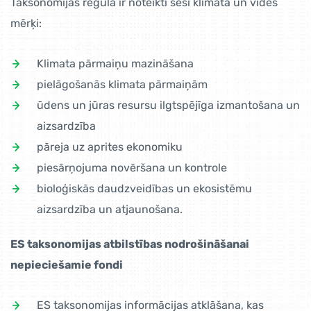
Taksonomijas regulā ir noteikti seši klimata un vides
mērķi:
Klimata pārmaiņu mazināšana
pielāgošanās klimata pārmaiņām
ūdens un jūras resursu ilgtspējīga izmantošana un
aizsardzība
pāreja uz aprites ekonomiku
piesārņojuma novēršana un kontrole
bioloģiskās daudzveidības un ekosistēmu
aizsardzība un atjaunošana.
ES taksonomijas atbilstības nodrošināšanai
nepieciešamie fondi
ES taksonomijas informācijas atklāšana, kas