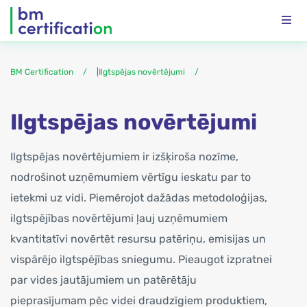
BM Certification
|
Ilgtspējas novērtējumi
Ilgtspējas novērtējumi
Ilgtspējas novērtējumiem ir izšķiroša nozīme,
nodrošinot uzņēmumiem vērtīgu ieskatu par to
ietekmi uz vidi. Piemērojot dažādas metodoloģijas,
ilgtspējības novērtējumi ļauj uzņēmumiem
kvantitatīvi novērtēt resursu patēriņu, emisijas un
vispārējo ilgtspējības sniegumu. Pieaugot izpratnei
par vides jautājumiem un patērētāju
pieprasījumam pēc videi draudzīgiem produktiem,