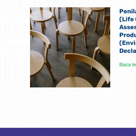
Penil
(Life
Asse
Prod
(Envi
Decl
Baca le