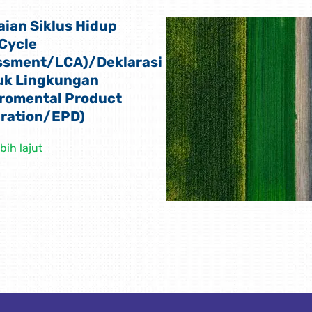
aian Siklus Hidup
 Cycle
ssment/LCA)/Deklarasi
uk Lingkungan
romental Product
aration/EPD)
bih lajut