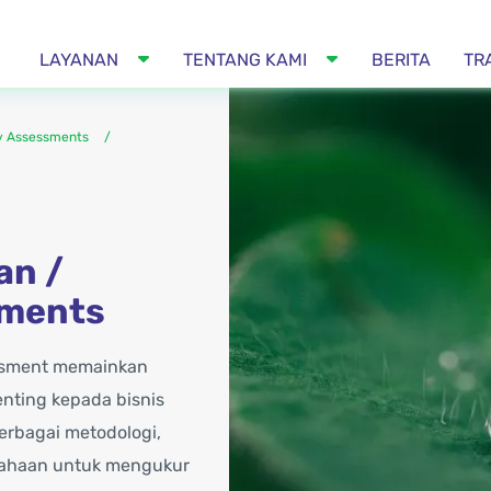
LAYANAN
TENTANG KAMI
BERITA
TR
ty Assessments
an /
sments
sessment memainkan
nting kepada bisnis
erbagai metodologi,
sahaan untuk mengukur