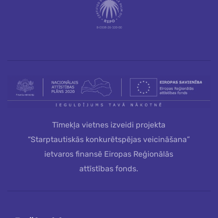
Tīmekļa vietnes izveidi projekta
“Starptautiskās konkurētspējas veicināšana”
ietvaros finansē Eiropas Reģionālās
attīstības fonds.