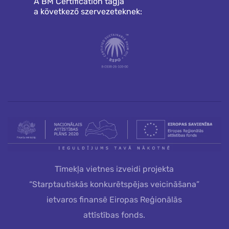
A BM Certification tagja
a következő szervezeteknek:
Tīmekļa vietnes izveidi projekta
“Starptautiskās konkurētspējas veicināšana”
ietvaros finansē Eiropas Reģionālās
attīstības fonds.