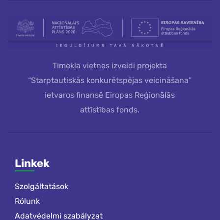
Tīmekļa vietnes izveidi projekta
“Starptautiskās konkurētspējas veicināšana”
ietvaros finansē Eiropas Reģionālās
attīstības fonds.
Linkek
Szolgáltatások
Rólunk
Adatvédelmi szabályzat