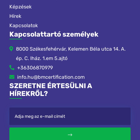
Képzések
Hírek
Kapcsolatok
Kapcsolattartó személyek
8000 Székesfehérvár, Kelemen Béla utca 14. A.
ép. C. lház. 1.em 5.ajtó
+36306870979
info.hu@bmcertification.com
SZERETNE ÉRTESÜLNI A
HÍREKRŐL?