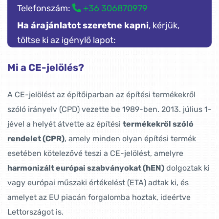
Telefonszám:
+36 306870979
Ha árajánlatot szeretne kapni
, kérjük,
töltse ki az igénylő lapot:
Mi a CE-jelölés?
A CE-jelölést az építőiparban az építési termékekről
szóló irányelv (CPD) vezette be 1989-ben. 2013. július 1-
jével a helyét átvette az építési
termékekről szóló
rendelet (CPR)
, amely minden olyan építési termék
esetében kötelezővé teszi a CE-jelölést, amelyre
harmonizált európai szabványokat (hEN)
dolgoztak ki
vagy európai műszaki értékelést (ETA) adtak ki, és
amelyet az EU piacán forgalomba hoztak, ideértve
Lettországot is.