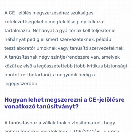
A CE-jelölés megszerzéséhez szükséges
kötelezettségeket a megfelelőségi nyilatkozat
tartalmazza. Néhányat a gyártónak kell teljesítenie,
néhányat pedig elismert szervezeteknek, például
tesztlaboratóriumoknak vagy tanúsító szervezeteknek.
A tanúsításnak négy szintje/rendszere van, amelyek
közül az első a legösszetettebb (több kritikus biztonsági
pontot kell betartani), a negyedik pedig a
legegyszerűbb.
Hogyan lehet megszerezni a CE-jelölésre
vonatkozó tanúsítványt?
A tanúsításhoz a vállalatnak biztosítania kell, hogy
építési termékei megfelelnek a 305/2011/EU európai