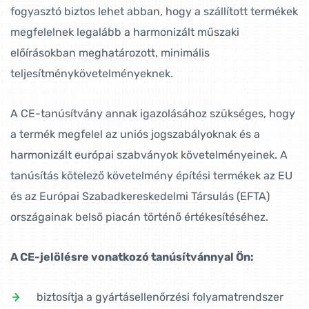
fogyasztó biztos lehet abban, hogy a szállított termékek
megfelelnek legalább a harmonizált műszaki
előírásokban meghatározott, minimális
teljesítménykövetelményeknek.
A CE-tanúsítvány annak igazolásához szükséges, hogy
a termék megfelel az uniós jogszabályoknak és a
harmonizált európai szabványok követelményeinek. A
tanúsítás kötelező követelmény építési termékek az EU
és az Európai Szabadkereskedelmi Társulás (EFTA)
országainak belső piacán történő értékesítéséhez.
A CE-jelölésre vonatkozó tanúsítvánnyal Ön:
biztosítja a gyártásellenőrzési folyamatrendszer