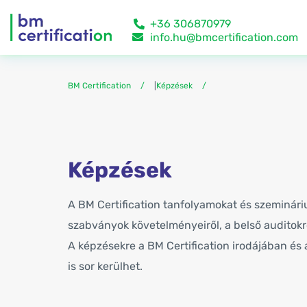
+36 306870979
info.hu@bmcertification.com
BM Certification
|
Képzések
Képzések
A BM Certification tanfolyamokat és szeminári
szabványok követelményeiről, a belső auditok
A képzésekre a BM Certification irodájában és 
is sor kerülhet.