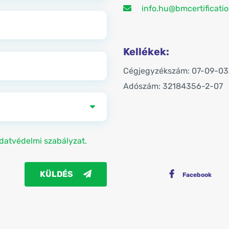
info.hu@bmcertificati
Kellékek:
Cégjegyzékszám: 07-09-0
Adószám: 32184356-2-07
datvédelmi szabályzat.
KÜLDÉS
Facebook