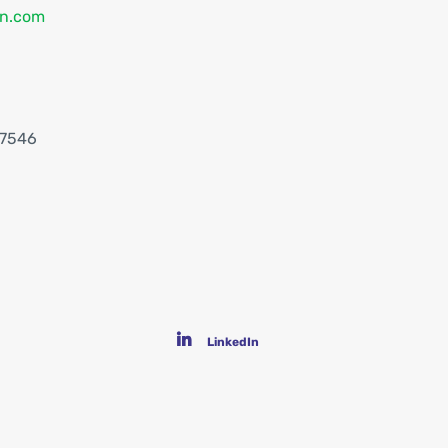
on.com
37546
LinkedIn