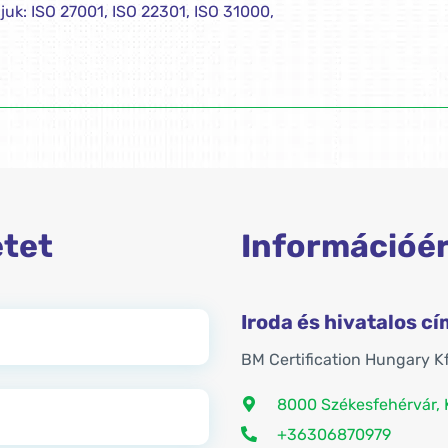
juk: ISO 27001, ISO 22301, ISO 31000,
etet
Információé
Iroda és hivatalos cí
BM Certification Hungary K
8000 Székesfehérvár, Ke
+36306870979