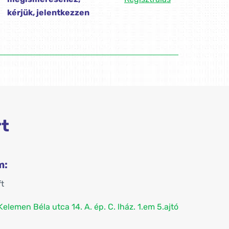
kérjük, jelentkezzen
rt
m:
ft
lemen Béla utca 14. A. ép. C. lház. 1.em 5.ajtó