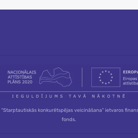
a “Starptautiskās konkurētspējas veicināšana” ietvaros finan
fonds.