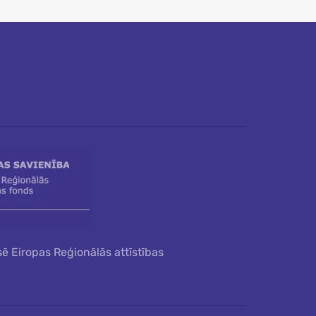
sē Eiropas Reģionālās attīstības