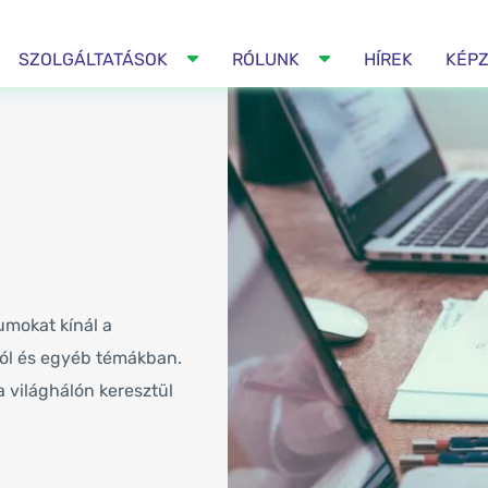
SZOLGÁLTATÁSOK
RÓLUNK
HÍREK
KÉP
umokat kínál a
ról és egyéb témákban.
a világhálón keresztül