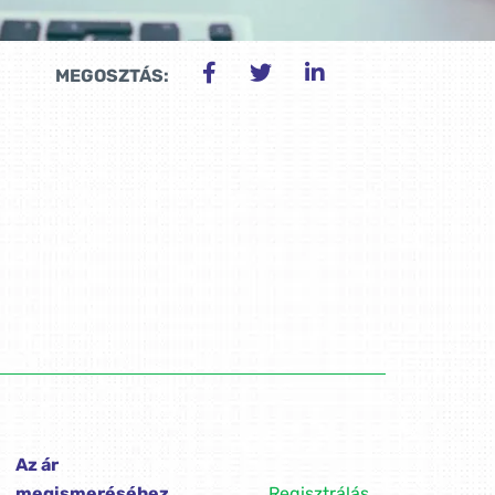
MEGOSZTÁS:
Az ár
megismeréséhez,
Regisztrálás