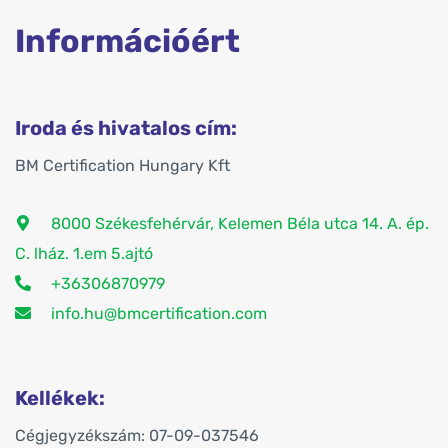
Információért
Iroda és hivatalos cím:
BM Certification Hungary Kft
8000 Székesfehérvár, Kelemen Béla utca 14. A. ép.
C. lház. 1.em 5.ajtó
+36306870979
info.hu@bmcertification.com
Kellékek:
Cégjegyzékszám: 07-09-037546