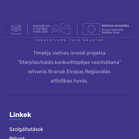
Tīmekļa vietnes izveidi projekta
“Starptautiskās konkurētspējas veicināšana”
ietvaros finansē Eiropas Reģionālās
attīstības fonds.
Linkek
Szolgáltatások
Rólunk