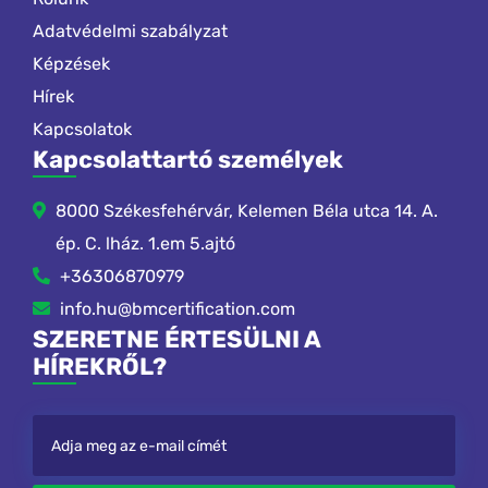
Adatvédelmi szabályzat
Képzések
Hírek
Kapcsolatok
Kapcsolattartó személyek
8000 Székesfehérvár, Kelemen Béla utca 14. A.
ép. C. lház. 1.em 5.ajtó
+36306870979
info.hu@bmcertification.com
SZERETNE ÉRTESÜLNI A
HÍREKRŐL?