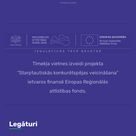
Tīmekļa vietnes izveidi projekta
“Starptautiskās konkurētspējas veicināšana”
ietvaros finansē Eiropas Reģionālās
attīstības fonds.
Legături