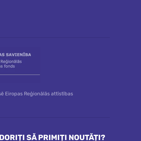
sē Eiropas Reģionālās attīstības
DORIȚI SĂ PRIMIȚI NOUTĂȚI?