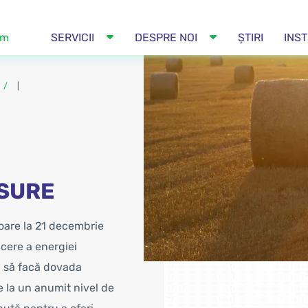
om
SERVICII
DESPRE NOI
ȘTIRI
INST
|
 SURE
goare la 21 decembrie
ucere a energiei
i să facă dovada
de la un anumit nivel de