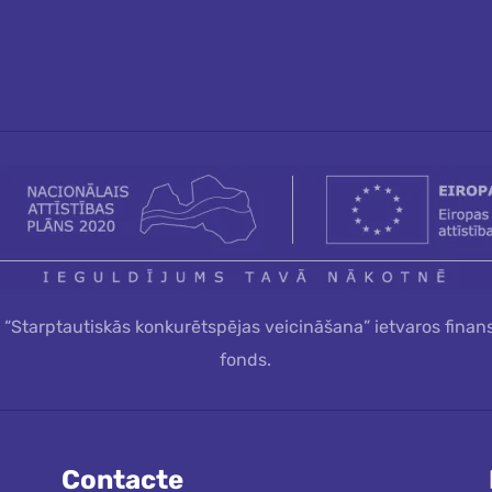
a “Starptautiskās konkurētspējas veicināšana” ietvaros finan
fonds.
Contacte