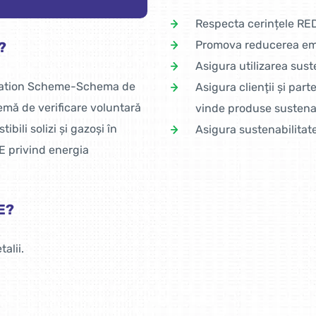
Respecta cerințele RED
Promova reducerea emis
?
Asigura utilizarea sust
ication Scheme-Schema de
Asigura clienţii şi pa
emă de verificare voluntară
vinde produse sustena
bili solizi și gazoși în
Asigura sustenabilitat
E privind energia
E?
alii.