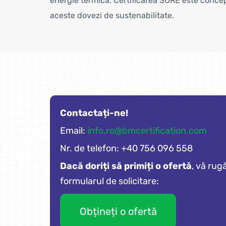
energie termică. Certificarea SURE este concep
aceste dovezi de sustenabilitate.
Contactați-ne!
Email:
info.ro@bmcertification.com
Nr. de telefon: +40 756 096 558
Dacă doriți să primiți o ofertă
, vă rug
formularul de solicitare:
Obțineți o ofertă