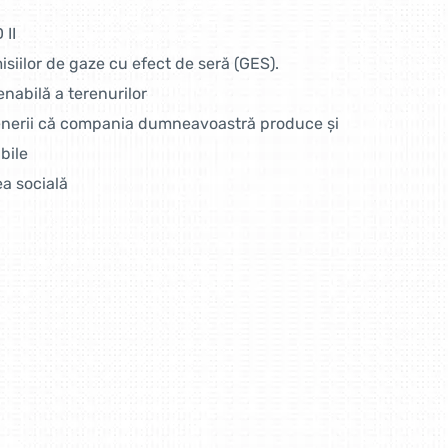
 II
iilor de gaze cu efect de seră (GES).
enabilă a terenurilor
rtenerii că compania dumneavoastră produce și
bile
ea socială