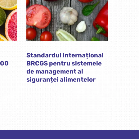
ă
Standardul internațional
000
BRCGS pentru sistemele
de management al
siguranței alimentelor