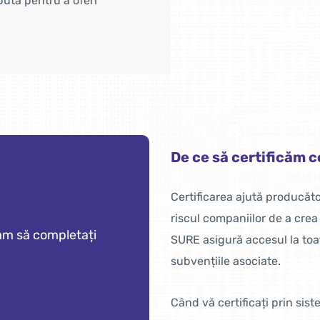
ută pentru a oferi
De ce să certificăm
Certificarea ajută producăto
riscul companiilor de a cre
ăm să completați
SURE asigură accesul la toat
subvențiile asociate.
Când vă certificați prin sist