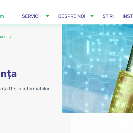
om
SERVICII
DESPRE NOI
ȘTIRI
INST
anța
anța
ța IT și a informațiilor