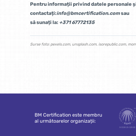
Pentru informații privind datele personale ș
contactați:
info@bmcertification.com
sau
să sunați la:
+371 67772135
Surse foto:
pexels.com
,
unsplash.com
,
isorepublic.com
,
mome
BM Certification este membru
al următoarelor organizații: