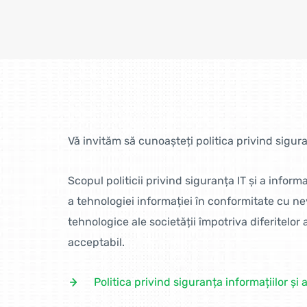
Vă invităm să cunoașteți politica privind siguran
Scopul politicii privind siguranța IT și a informa
a tehnologiei informației în conformitate cu nevo
tehnologice ale societății împotriva diferitelor a
acceptabil.
Politica privind siguranța informațiilor și 