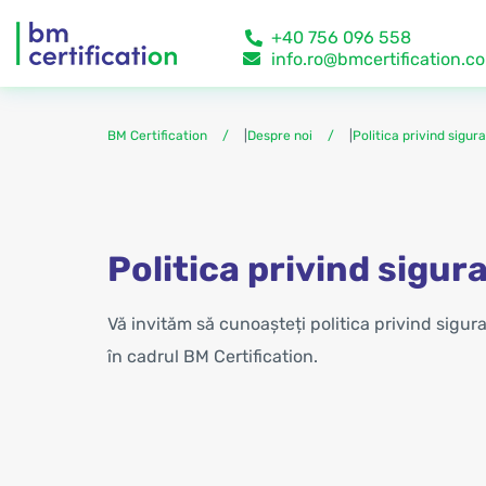
+40 756 096 558
info.ro@bmcertification.c
BM Certification
|
Despre noi
|
Politica privind sigur
Politica privind sigur
Vă invităm să cunoașteți politica privind siguran
în cadrul BM Certification.