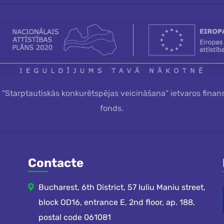
a “Starptautiskās konkurētspējas veicināšana” ietvaros finan
fonds.
Contacte
Bucharest, 6th District, 57 Iuliu Maniu street,
block OD16, entrance E, 2nd floor, ap. 188,
postal code 061081