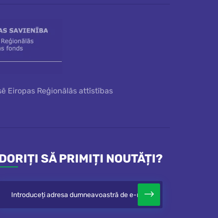
sē Eiropas Reģionālās attīstības
DORIȚI SĂ PRIMIȚI NOUTĂȚI?