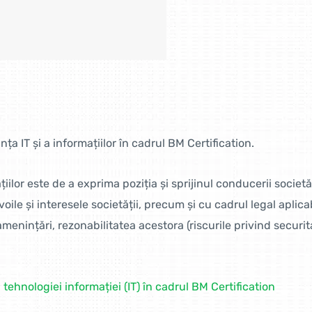
ța IT și a informațiilor în cadrul BM Certification.
țiilor este de a exprima poziția și sprijinul conducerii societă
ile și interesele societății, precum și cu cadrul legal aplicab
menințări, rezonabilitatea acestora (riscurile privind securitat
a tehnologiei informației (IT) în cadrul BM Certification