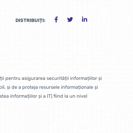
DISTRIBUIȚI:
ții pentru asigurarea securității informațiilor și
il, și de a proteja resursele informaționale și
ea informațiilor și a IT) fiind la un nivel