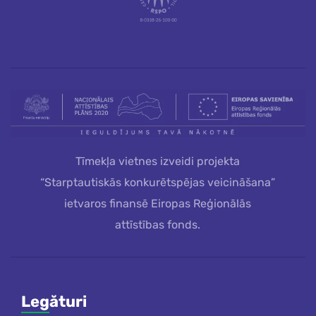
Tīmekļa vietnes izveidi projekta
“Starptautiskās konkurētspējas veicināšana”
ietvaros finansē Eiropas Reģionālās
attīstības fonds.
Legături