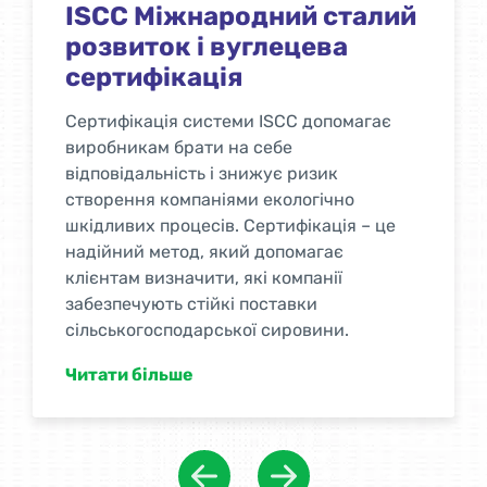
Маркування UKCA
Після того, як продукт був позначений
UKCA, споживач може бути впевнений,
що продукція, що постачається,
відповідає принаймні мінімальним
вимогам до продуктивності, викладеним
у стандартах і специфікаціях
Великобританії.
Сертифікація UKCA необхідна для
сертифікації продукції відповідно до
законодавства Великобританії та вимог
стандартів Великобританії. Сертифікація
є обов’язковою вимогою для реалізації
будівельної продукції на ринку
Великобританії.
Читати більше