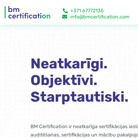
+371 67772135
info@bmcertification.com
Neatkarīgi.
Objektīvi.
Starptautiski.
BM Certification ir neatkarīga sertifikācijas ies
auditēšanas, sertifikācijas un mācību pakalpo