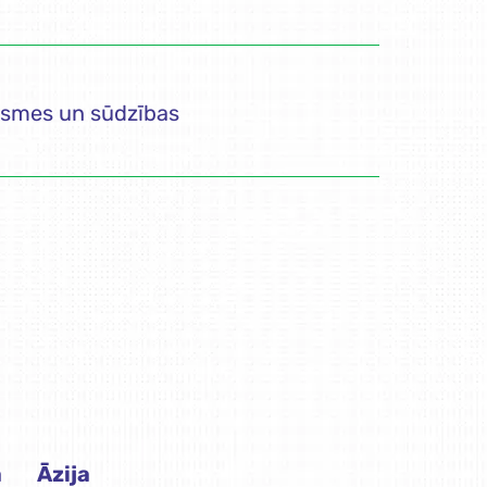
smes un sūdzības
a
Āzija