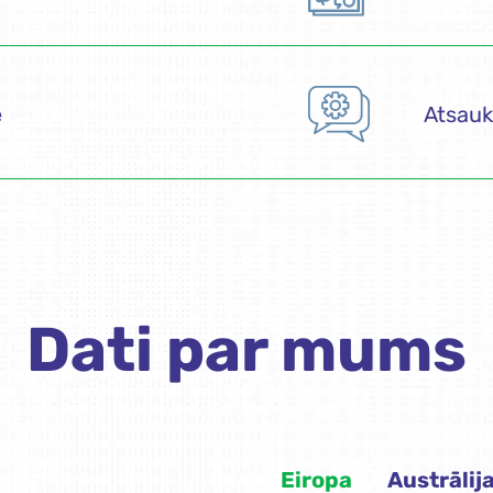
e
Atsauk
Dati par mums
Eiropa
Austrālij