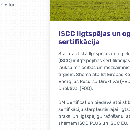
rī citur
misiju
UKCA marķējums
Līdzko izstrādājums ir marķēts ar
būt pārliecināts, ka piegādātie iz
tifikācija
būtiskajām (veselības, drošuma, 
isām
noteiktas likumdošanā.
elām un
jaunojamo
UKCA sertifikācija nepieciešama, 
as Kvalitātes
atbilstību Apvienotās Karalistes
standartu prasībām. UKCA sertifik
lielākajai daļai būvizstrādājumu, 
 un
Apvienotās Karalistes tirgū.
drošinot labāku
fikācijas
Lasīt vairāk