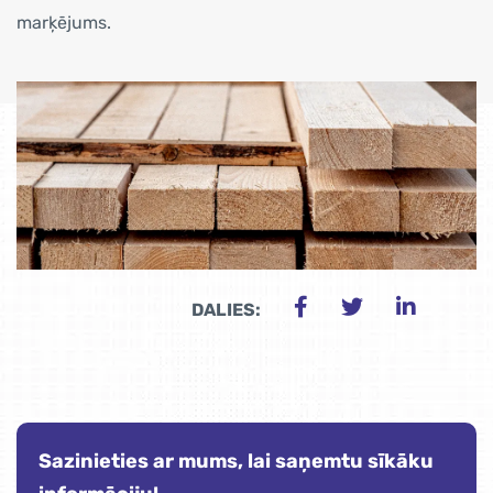
marķējums.
DALIES:
Sazinieties ar mums, lai saņemtu sīkāku