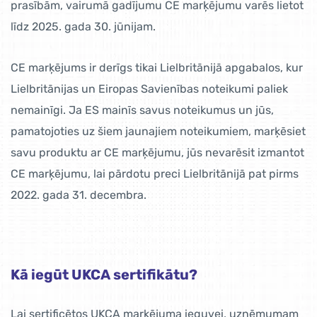
prasībām, vairumā gadījumu CE marķējumu varēs lietot
līdz 2025. gada 30. jūnijam.
CE marķējums ir derīgs tikai Lielbritānijā apgabalos, kur
Lielbritānijas un Eiropas Savienības noteikumi paliek
nemainīgi. Ja ES mainīs savus noteikumus un jūs,
pamatojoties uz šiem jaunajiem noteikumiem, marķēsiet
savu produktu ar CE marķējumu, jūs nevarēsit izmantot
CE marķējumu, lai pārdotu preci Lielbritānijā pat pirms
2022. gada 31. decembra.
Kā iegūt UKCA sertifikātu?
Lai sertificētos UKCA marķējuma ieguvei, uzņēmumam