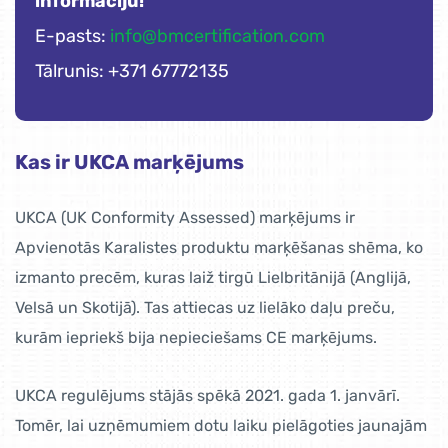
informāciju!
E-pasts:
info@bmcertification.com
Tālrunis: +371 67772135
Kas ir UKCA marķējums
UKCA (UK Conformity Assessed) marķējums ir
Apvienotās Karalistes produktu marķēšanas shēma, ko
izmanto precēm, kuras laiž tirgū Lielbritānijā (Anglijā,
Velsā un Skotijā). Tas attiecas uz lielāko daļu preču,
kurām iepriekš bija nepieciešams CE marķējums.
UKCA regulējums stājās spēkā 2021. gada 1. janvārī.
Tomēr, lai uzņēmumiem dotu laiku pielāgoties jaunajām