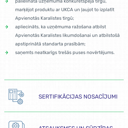
palielināta uzņēmuma konkurētspēja tirgū,
marķējot produktu ar UKCA un ļaujot to izplatīt
Apvienotās Karalistes tirgū;
apliecināts, ka uzņēmuma ražošana atbilst
Apvienotās Karalistes likumdošanai un atbilstošā
apstiprinātā standarta prasībām;
saņemts neatkarīgs trešās puses novērtējums.
SERTIFIKĀCIJAS NOSACĪJUMI