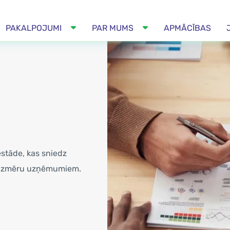
PAKALPOJUMI
PAR MUMS
APMĀCĪBAS
iestāde, kas sniedz
n izmēru uzņēmumiem.