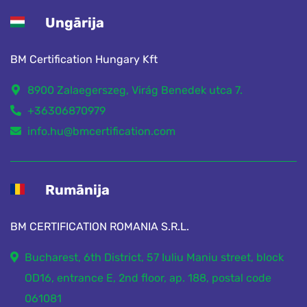
Ungārija
BM Certification Hungary Kft
8900 Zalaegerszeg, Virág Benedek utca 7.
+36306870979
info.hu@bmcertification.com
Rumānija
BM CERTIFICATION ROMANIA S.R.L.
Bucharest, 6th District, 57 Iuliu Maniu street, block
OD16, entrance E, 2nd floor, ap. 188, postal code
061081