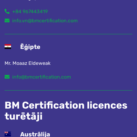
+84 967443419
info.vn@bmcertification.com
Ēģipte
Mr. Moaaz Eldeweak
info@bmcertification.com
BM Certification licences
turētāji
Austrālija