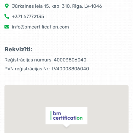
Jūrkalnes iela 15, kab. 310, Rīga, LV-1046
+371 67772135
info@bmcertification.com
Rekvizīti:
Reģistrācijas numurs: 40003806040
PVN reģistrācijas Nr.: LV40003806040