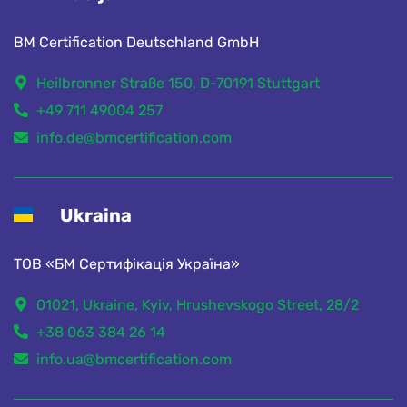
BM Certification Deutschland GmbH
Heilbronner Straße 150, D-70191 Stuttgart
+49 711 49004 257
info.de@bmcertification.com
Ukraina
ТОВ «БМ Сертифікація Україна»
01021, Ukraine, Kyiv, Hrushevskogo Street, 28/2
+38 063 384 26 14
info.ua@bmcertification.com