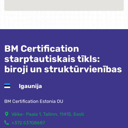
BM Certification
starptautiskais tīkls:
biroji un struktūrvienības
Igaunija
BM Certification Estonia OU
Väike- Paala 1, Tallinn, 11415, Eesti
+372 53708687