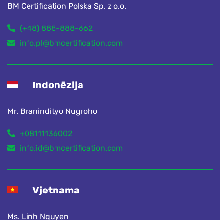
BM Certification Polska Sp. z o.o.
(+48) 888-888-662
info.pl@bmcertification.com
Indonēzija
Mr. Branindityo Nugroho
+08111136002
info.id@bmcertification.com
Vjetnama
Ms. Linh Nguyen