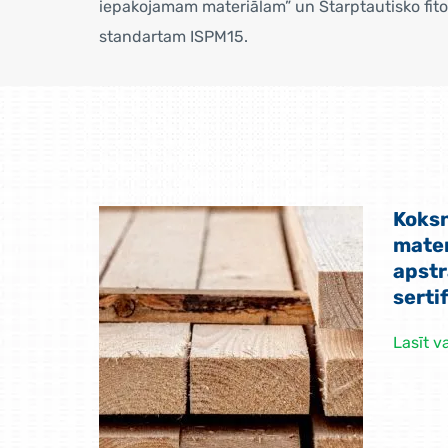
iepakojamam materiālam” un Starptautisko fi
standartam ISPM15.
Koks
mater
apstr
serti
Lasīt v