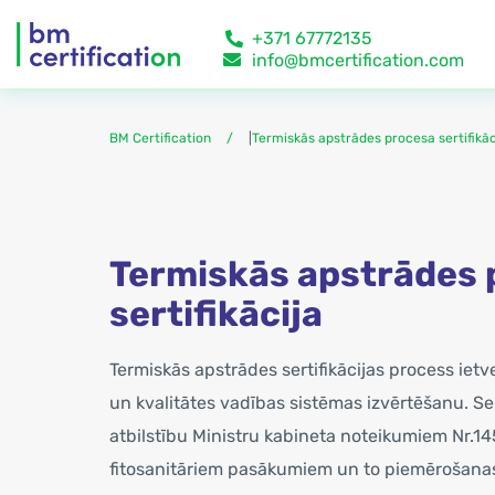
+371 67772135
info@bmcertification.com
BM Certification
|
Termiskās apstrādes procesa sertifikāc
Termiskās apstrādes 
sertifikācija
Termiskās apstrādes sertifikācijas process ietv
un kvalitātes vadības sistēmas izvērtēšanu. Se
atbilstību Ministru kabineta noteikumiem Nr.1
fitosanitāriem pasākumiem un to piemērošanas