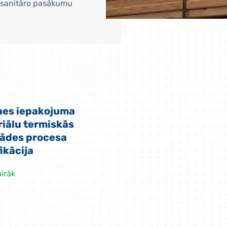
tosanitāro pasākumu
nes iepakojuma
iālu termiskās
ādes procesa
fikācija
airāk