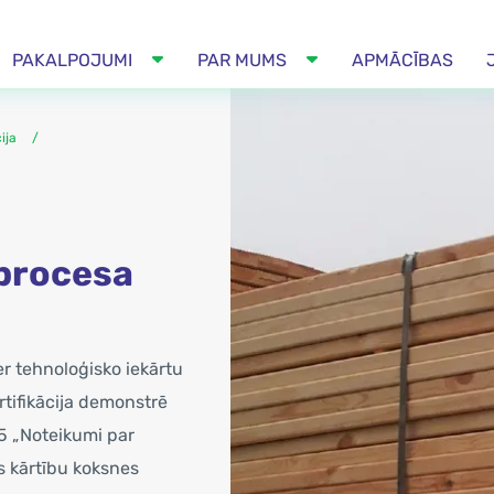
PAKALPOJUMI
PAR MUMS
APMĀCĪBAS
ija
procesa
er tehnoloģisko iekārtu
rtifikācija demonstrē
45 „Noteikumi par
 kārtību koksnes