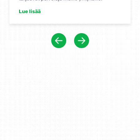
parhaiden käytäntöjen avulla. Näin
varmistat, että ympäristöjärjestelmäsi toimii
tehokkaasti ja tehokkaasti, säästää
kustannuksia ja suojelee ympäristöä
pitkällä aikavälillä.
Lue lisää