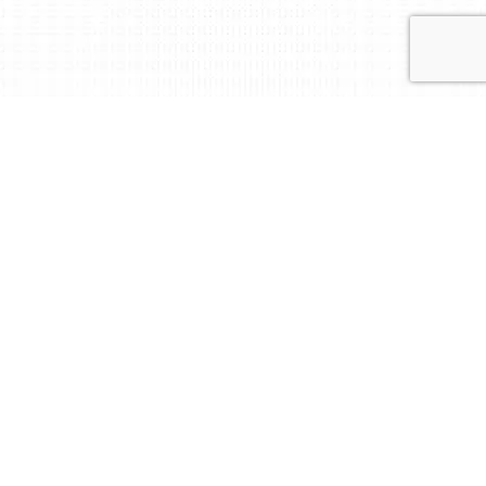
Luotettava kumppani
sertifioinnissa!
BM Certification on riippumaton sertifiointielin,
joka tarjoaa auditointi-, sertifiointi-, tarkastus- ja
koulutuspalveluja Suomessa, Saksassa ja Baltian
maissa ja sekä tarvittaessa muissa maissa.
LUE LISÄÄ