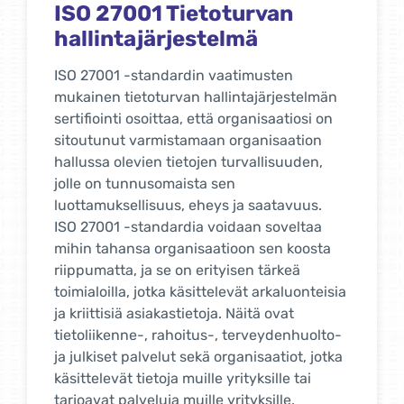
ISO 14001
Ympäristöjärjestelmät
Ympäristöjohtaminen on organisaation
kykyä osoittaa, että se suunnittelee ja
hallitsee ympäristövaikutuksiaan
tavaroiden tai palveluiden tuotannon ja
jakelun aikana. Organisaation asenne näkyy
raaka-aineiden kulutuksessa,
energialähteiden valinnassa ja käytössä,
teknologian soveltamisessa, päästöjen ja
teollisuusjätteiden hallinnassa sekä
viestintäratkaisuissa sekä tuotteiden
kuljetuksissa ja jakelussa. Sertifioimalla ja
ylläpitämällä ISO 14001 -standardin
vaatimusten mukaista
ympäristöjohtamisjärjestelmää
organisaatiosi osoittaa sitoutuneensa
vähentämään ympäristövaikutuksiaan