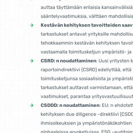
auttaa täyttämään erilaisia ​​kansainvälisiä 
sääntelyvaatimuksia, välttäen mahdollisia
Kestävän kehityksen tavoitteiden saa
tarkastukset antavat yrityksille mahdoll
tehokkaammin kestävän kehityksen tavoit
vastaamalla toimitusketjun ympäristö- ja so
CSRD: n noudattaminen
: Uusi yritysten
raportoindirektiivi (CSRD) edellyttää, että
toimitusketjunsa sosiaalisista ja ympärist
tarkastukset auttavat varmistamaan, että
vaatimukset, parantaa yritysvastuullisuut
CSDDD: n noudattaminen
: EU: n ehdotet
kehityksen due diligence -direktiivi (CSD
ihmisoikeuksien ja ympäristönäkökohtie
globaaleissa arvoketjuissa. ESG -auditoin