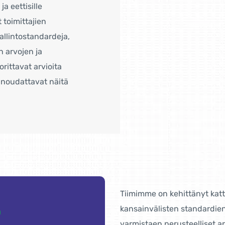
ja eettisille
 toimittajien
allintostandardeja,
 arvojen ja
ittavat arvioita
i noudattavat näitä
Tiimimme on kehittänyt katt
kansainvälisten standardien
m
varmistaen perusteelliset ar