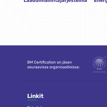
Laadunhallintajärjestelmä
Energ
BM Certification on jäsen
seuraavissa organisaatioissa:
Linkit