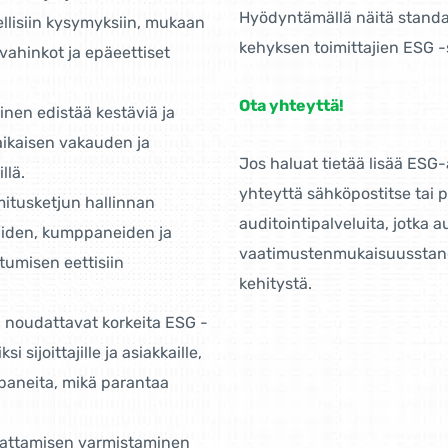
Hyödyntämällä näitä standa
ellisiin kysymyksiin, mukaan
kehyksen toimittajien ESG -
vahinkot ja epäeettiset
Ota yhteyttä!
minen edistää kestäviä ja
äaikaisen vakauden ja
Jos haluat tietää lisää ESG-
llä.
yhteyttä sähköpostitse tai 
imitusketjun hallinnan
auditointipalveluita, jotka 
aiden, kumppaneiden ja
vaatimustenmukaisuusstanda
tumisen eettisiin
kehitystä.
ka noudattavat korkeita ESG -
ijoittajille ja asiakkaille,
mppaneita, mikä parantaa
udattamisen varmistaminen