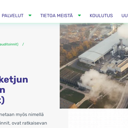
PALVELUT
TIETOA MEISTÄ
KOULUTUS
UU
auditoinnit)
ketjun
en
)
unnetaan myös nimellä
innit, ovat ratkaisevan