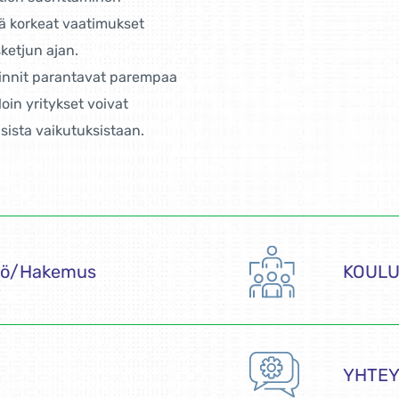
mä korkeat vaatimukset
ketjun ajan.
oinnit parantavat parempaa
loin yritykset voivat
sista vaikutuksistaan.
ntö/Hakemus
KOUL
YHTEY