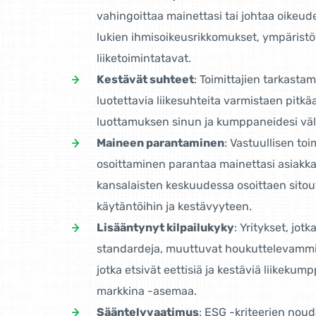
vahingoittaa mainettasi tai johtaa oikeud
lukien ihmisoikeusrikkomukset, ympäristö
liiketoimintatavat.
Kestävät suhteet
: Toimittajien tarkasta
luotettavia liikesuhteita varmistaen pitk
luottamuksen sinun ja kumppaneidesi väli
Maineen parantaminen
: Vastuullisen to
osoittaminen parantaa mainettasi asiakk
kansalaisten keskuudessa osoittaen sitou
käytäntöihin ja kestävyyteen.
Lisääntynyt kilpailukyky
: Yritykset, jot
standardeja, muuttuvat houkuttelevammiksi s
jotka etsivät eettisiä ja kestäviä liikeku
markkina -asemaa.
Sääntelyvaatimus
: ESG -kriteerien no