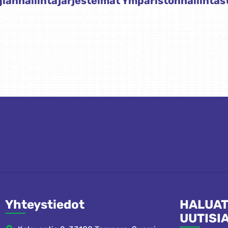
ianhallintajärjestelmät
Ympäristönhallintas
Yhteystiedot
HALUAT
UUTISI