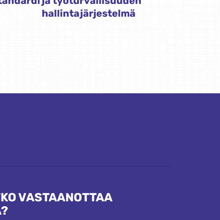
tandardi
ja työturvallisuuden
hallintajärjestelmä
KO VASTAANOTTAA
A?