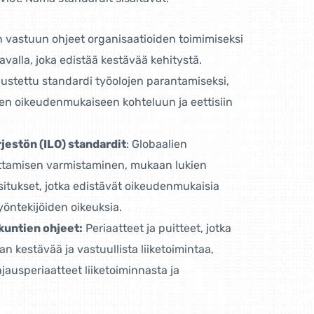
en vastuun ohjeet organisaatioiden toimimiseksi
tavalla, joka edistää kestävää kehitystä.
nustettu standardi työolojen parantamiseksi,
den oikeudenmukaiseen kohteluun ja eettisiin
jestön (ILO) standardit
: Globaalien
ttamisen varmistaminen, mukaan lukien
itukset, jotka edistävät oikeudenmukaisia ​​
työntekijöiden oikeuksia.
untien ohjeet:
Periaatteet ja puitteet, jotka
n kestävää ja vastuullista liiketoimintaa,
jausperiaatteet liiketoiminnasta ja