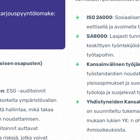
 tarjouspyyntölomake:
ISO 26000
: Sosiaalis
eettisellä ja avoimella 
SA8000
: Laajasti tun
keskittyen työntekijöi
työtapoihin.
(toisen osapuolen)
Kansainvälinen työjär
työstandardien nouda
yleissopimukset ja suos
en
: ESG -auditoinnit
työoloja ja suojelevat 
 korkeita ympäristövallan
Yhdistyneiden Kansak
tä hallintaa, mikä takaa
on suunniteltu tukemaa
en noudattamisen.
mukaan lukien YK: n oh
itoinnit auttavat
ihmisoikeuksista.
riskejä, jotka voivat