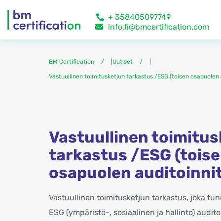
+ 358405097749
info.fi@bmcertification.com
BM Certification
|
Uutiset
|
Vastuullinen toimitusketjun tarkastus /ESG (toisen osapuolen 
Vastuullinen toimitus
tarkastus /ESG (tois
osapuolen auditoinnit
Vastuullinen toimitusketjun tarkastus, joka t
ESG (ympäristö-, sosiaalinen ja hallinto) audito