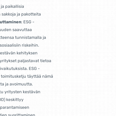
ja paikallisia
 sakkoja ja pakotteita
vuttaminen
: ESG -
isuuden saavuttaa
teensa tunnistamalla ja
siaalisiin riskeihin.
 kestävän kehityksen
 yritykset paljastavat tietoa
övaikutuksista. ESG -
 toimitusketju täyttää nämä
ta ja avoimuutta.
tu yritysten kestävän
DD) keskittyy
n parantamiseen
tien suorittaminen