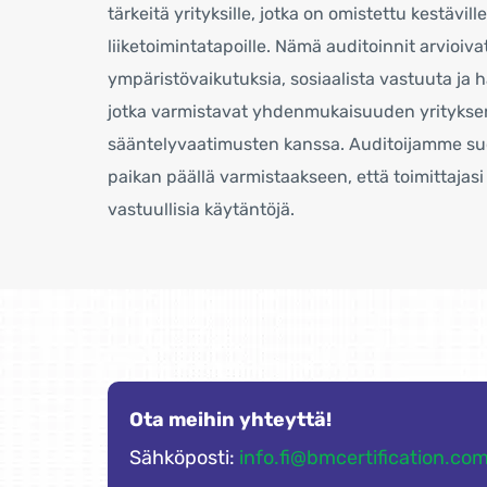
tärkeitä yrityksille, jotka on omistettu kestäville 
liiketoimintatapoille. Nämä auditoinnit arvioivat
ympäristövaikutuksia, sosiaalista vastuuta ja h
jotka varmistavat yhdenmukaisuuden yrityksen
sääntelyvaatimusten kanssa. Auditoijamme suor
paikan päällä varmistaakseen, että toimittajas
vastuullisia käytäntöjä.
Ota meihin yhteyttä!
Sähköposti:
info.fi@bmcertification.co