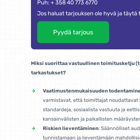
Puh: + 358 40 773 6770
Jos haluat tarjouksen ole hyvä ja täytä
Pyydä tarjous
Miksi suorittaa vastuullinen toimitusketju 
tarkastukset?
Vaatimustenmukaisuuden todentamin
varmistavat, että toimittajat noudattavat
standardeja, sosiaalista vastuuta ja eettis
kansainvälisten ja paikallisten määräyst
Riskien lieventäminen
: Säännölliset aud
tunnistamaan ja lieventämään mahdollisia 