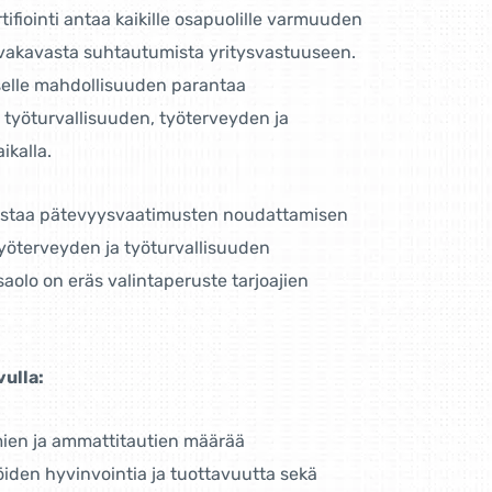
ifiointi antaa kaikille osapuolille varmuuden
a vakavasta suhtautumista yritysvastuuseen.
selle mahdollisuuden parantaa
työturvallisuuden, työterveyden ja
ikalla.
rmistaa pätevyysvaatimusten noudattamisen
työterveyden ja työturvallisuuden
aolo on eräs valintaperuste tarjoajien
vulla:
ien ja ammattitautien määrää
iden hyvinvointia ja tuottavuutta sekä