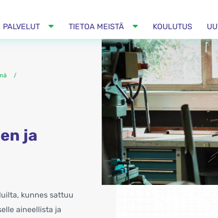
PALVELUT
TIETOA MEISTÄ
KOULUTUS
UU
lmä
en ja
lluilta, kunnes sattuu
le aineellista ja