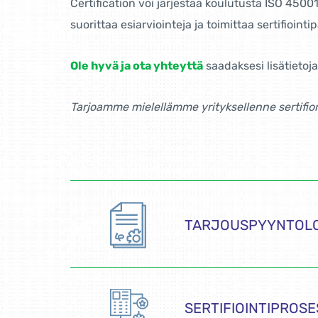
Certification voi järjestää koulutusta ISO 450
suorittaa esiarviointeja ja toimittaa sertifiointip
Ole hyvä ja ota yhteyttä
saadaksesi lisätietoja
Tarjoamme mielellämme yrityksellenne sertifion
TARJOUSPYYNTOL
SERTIFIOINTIPROSE