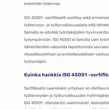
enemmän lisäarvoa.
ISO 45001 -sertifikaatti osoittaa sekä erinoma
työterveys- ja työturvallisuusalalla että tehok
Samalla se edistää työntekijöiden hyvinvointia 
työympäristön. ISO 45001 ei tarkoita vain työnt
Vähentämällä vakavista tapahtumista seuraava
rikosoikeudellisen ja siviilioikeudellisen vastu
työnantajiin.
Kuinka hankkia ISO 45001 -sertifik
Sertifikaatin saamiseksi yrityksen on otettava
työterveyden ja työturvallisuuden hallintajärje
ISO 45001 -standardin vaatimukset. Akkreditoi