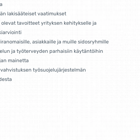
oa
än lakisääteiset vaatimukset
olevat tavoitteet yrityksen kehitykselle ja
iarviointi
anomaisille, asiakkaille ja muille sidosryhmille
elun ja työterveyden parhaisiin käytäntöihin
jan mainetta
vahvistuksen työsuojelujärjestelmän
desta