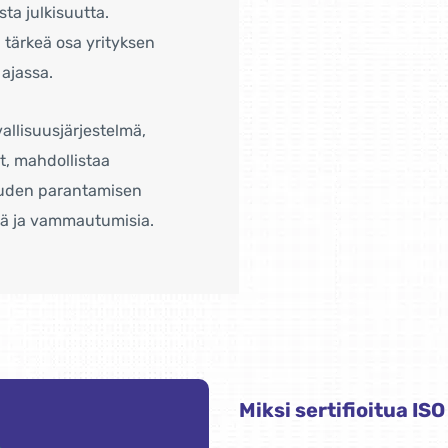
ta julkisuutta.
n tärkeä osa yrityksen
 ajassa.
allisuusjärjestelmä,
t, mahdollistaa
suuden parantamisen
ejä ja vammautumisia.
Miksi sertifioitua I