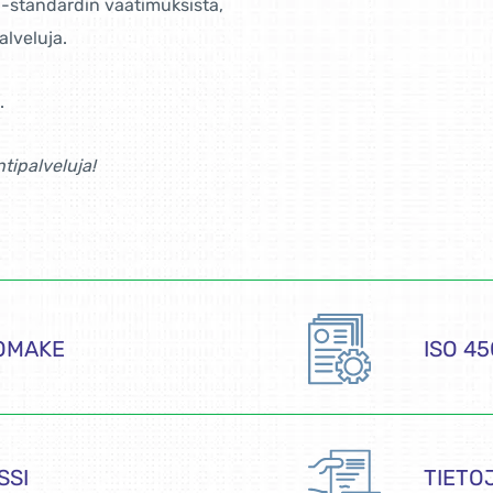
01-standardin vaatimuksista,
alveluja.
.
tipalveluja!
OMAKE
ISO 4
SSI
TIETO