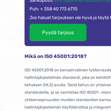
Sähköposti:
info.fi@bmcertification.co
Puh: + 358 40 773 6770
Jos haluat tarjouksen ole hyvä ja täytä
Pyydä tarjous
Mikä on ISO 45001:2018?
ISO 45001:2018 on kansainvälinen työterveyde
hallintajärjestelmän standardi, joka on kehite
kehyksen (HLS) avulla. Tämä kehys on yhteinen 
standardeille, ja se varmistaa ISO 45001 -sta
yhteensopivuuden muiden standardien kanssa
hallintajärjestelmän käyttöönottoa ja integroint