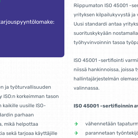
m
Riippumaton ISO 45001 -sert
yrityksen kilpailukyvystä j
 tarjouspyyntölomake:
Uusi standardi antaa yrityk
suorituskykyään nostamalla 
työhyvinvoinnin tasoa työpa
ISO 45001 -sertifiointi va
niissä hankinnoissa, joissa 
hallintajärjestelmän olemass
n ja työturvallisuuden
valinnassa.
tty ISO:n korkeimman tason
kaikille uusille ISO-
ISO
45001
-sertifioinnin a
ndardin parhaan
vähennetään tapaturm
, mikä helpottaa
parannetaan työntekijö
ia sekä tarjoaa käyttäjille