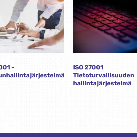
001 -
ISO 27001
nhallintajärjestelmä
Tietoturvallisuuden
hallintajärjestelmä