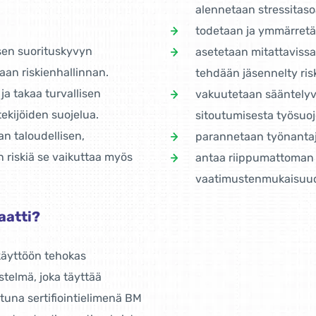
alennetaan stressitas
todetaan ja ymmärretä
isen suorituskyvyn
asetetaan mitattavissa 
kaan riskienhallinnan.
tehdään jäsennelty risk
ja takaa turvallisen
vakuutetaan sääntelyvir
ekijöiden suojelua.
sitoutumisesta työsuoj
n taloudellisen,
parannetaan työnanta
un riskiä se vaikuttaa myös
antaa riippumattoman 
vaatimustenmukaisuu
aatti?
 käyttöön tehokas
stelmä, joka täyttää
tuna sertifiointielimenä BM