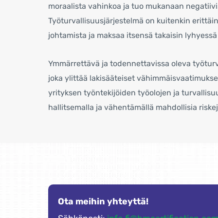
moraalista vahinkoa ja tuo mukanaan negatiivis
Työturvallisuusjärjestelmä on kuitenkin erittäi
johtamista ja maksaa itsensä takaisin lyhyessä
Ymmärrettävä ja todennettavissa oleva työturv
joka ylittää lakisääteiset vähimmäisvaatimukse
yrityksen työntekijöiden työolojen ja turvalli
hallitsemalla ja vähentämällä mahdollisia risk
Ota meihin yhteyttä!