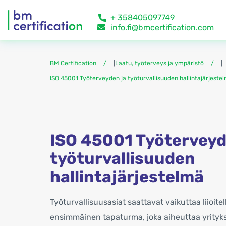
+ 358405097749
info.fi@bmcertification.com
BM Certification
|
Laatu, työterveys ja ympäristö
|
ISO 45001 Työterveyden ja työturvallisuuden hallintajärjeste
ISO 45001 Työterveyd
työturvallisuuden
hallintajärjestelmä
Työturvallisuusasiat saattavat vaikuttaa liioite
ensimmäinen tapaturma, joka aiheuttaa yrityksel