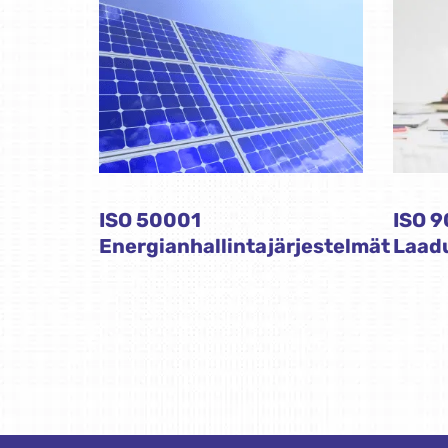
ISO 50001
ISO 9
Energianhallintajärjestelmät
Laadu