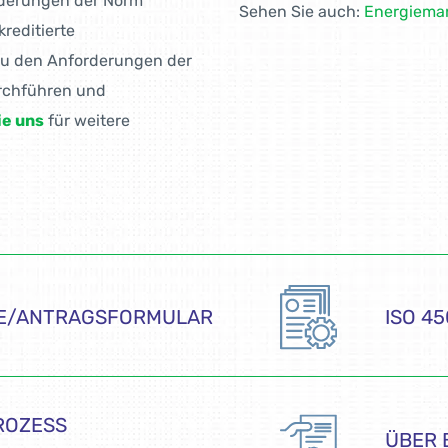
derungen der Norm
Sehen Sie auch:
Energiema
kreditierte
 zu den Anforderungen der
urchführen und
ie uns
für weitere
E/ANTRAGSFORMULAR
ISO 4
ROZESS
ÜBER 