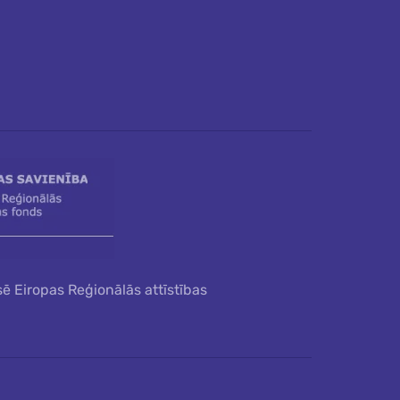
sē Eiropas Reģionālās attīstības