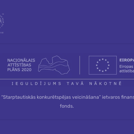
a “Starptautiskās konkurētspējas veicināšana” ietvaros finan
fonds.