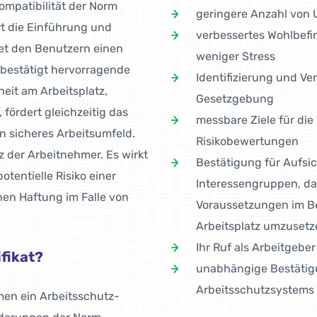
mpatibilität der Norm
geringere Anzahl von 
rt die Einführung und
verbessertes Wohlbefin
et den Benutzern einen
weniger Stress
bestätigt hervorragende
Identifizierung und V
eit am Arbeitsplatz,
Gesetzgebung
fördert gleichzeitig das
messbare Ziele für di
in sicheres Arbeitsumfeld.
Risikobewertungen
 der Arbeitnehmer. Es wirkt
Bestätigung für Aufs
otentielle Risiko einer
Interessengruppen, das
ichen Haftung im Falle von
Voraussetzungen im B
Arbeitsplatz umzusetz
Ihr Ruf als Arbeitgeber
ifikat?
unabhängige Bestätig
Arbeitsschutz­systems
men ein Arbeitsschutz-