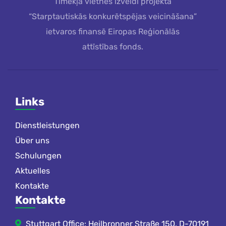
Tīmekļa vietnes izveidi projekta
“Starptautiskās konkurētspējas veicināšana”
ietvaros finansē Eiropas Reģionālās
attīstības fonds.
Links
Dienstleistungen
Über uns
Schulungen
Aktuelles
Kontakte
Kontakte
Stuttgart Office: Heilbronner Straße 150, D-70191