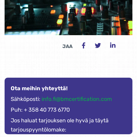
JAA
Ota meihin yhteyttä!
Sähköposti:
info.fi@bmcertification.com
Puh: + 358 40 773 6770
Jos haluat tarjouksen ole hyvä ja täytä
tarjouspyyntölomake: