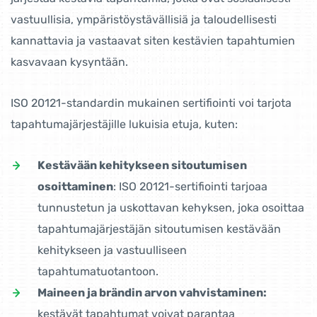
vastuullisia, ympäristöystävällisiä ja taloudellisesti
kannattavia ja vastaavat siten kestävien tapahtumien
kasvavaan kysyntään.
ISO 20121-standardin mukainen sertifiointi voi tarjota
tapahtumajärjestäjille lukuisia etuja, kuten:
Kestävään kehitykseen sitoutumisen
osoittaminen
: ISO 20121-sertifiointi tarjoaa
tunnustetun ja uskottavan kehyksen, joka osoittaa
tapahtumajärjestäjän sitoutumisen kestävään
kehitykseen ja vastuulliseen
tapahtumatuotantoon.
Maineen ja brändin arvon vahvistaminen:
kestävät tapahtumat voivat parantaa