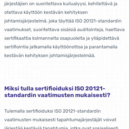
järjestäjien on suoritettava kuilualyysi, kehitettävä ja
otettava käyttöön kestävän kehityksen
johtamisjärjestelmä, joka täyttää ISO 20121-standardin
vaatimukset, suoritettava sisäisiä auditointeja, haettava
sertifikaattia kolmannelta osapuolelta ja ylläpidettävä
sertifiointia jatkamalla käyttöönottoa ja parantamalla
kestävän kehityksen johtamisjärjestelmää.
Miksi tulla sertifioiduksi ISO 20121-
standardin vaatimusten mukaisesti?
Tulemalla sertifioiduksi ISO 20121-standardin
vaatimusten mukaisesti tapahtumajärjestäjät voivat
järjestää kestäviä tapahtumia, jotka ovat sosiaalisesti