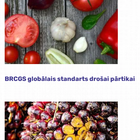
BRCGS globālais standarts drošai pārtikai