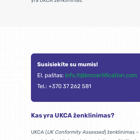
yra UKCA ženklinimas.
Susisiekite su mumis!
El. paštas:
info.lt@bmcertification.com
Tel.: +370 37 262 581
Kas yra UKCA ženklinimas?
UKCA (
UK Conformity Assessed
) ženklinimas –