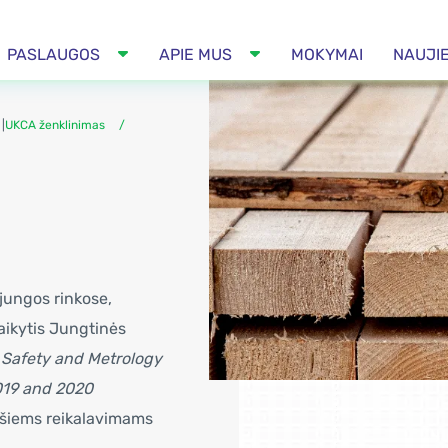
PASLAUGOS
APIE MUS
MOKYMAI
NAUJI
|
UKCA ženklinimas
jungos rinkose,
aikytis Jungtinės
 Safety and Metrology
019 and 2020
tį šiems reikalavimams