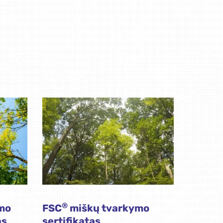
®
mo
FSC
miškų tvarkymo
as
sertifikatas