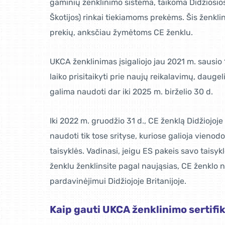
gaminių ženklinimo sistema, taikoma Didžiosios B
Škotijos) rinkai tiekiamoms prekėms. Šis ženk
prekių, anksčiau žymėtoms CE ženklu.
UKCA ženklinimas įsigaliojo jau 2021 m. sausio
laiko prisitaikyti prie naujų reikalavimų, dauge
galima naudoti dar iki 2025 m. birželio 30 d.
Iki 2022 m. gruodžio 31 d., CE ženklą Didžiojoje
naudoti tik tose srityse, kuriose galioja vienodo
taisyklės. Vadinasi, jeigu ES pakeis savo taisyk
ženklu ženklinsite pagal naująsias, CE ženklo 
pardavinėjimui Didžiojoje Britanijoje.
Kaip gauti UKCA ženklinimo sertifi