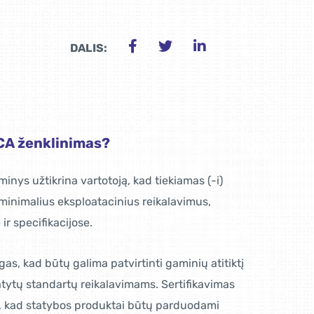
DALIS:
KCA ženklinimas?
nys užtikrina vartotoją, kad tiekiamas (-i)
 minimalius eksploatacinius reikalavimus,
r specifikacijose.
gas, kad būtų galima patvirtinti gaminių atitiktį
atytų standartų reikalavimams. Sertifikavimas
s, kad statybos produktai būtų parduodami