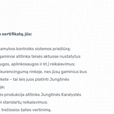
sertifikatą, jūs:
gamybos kontrolės sistemos priežiūrą;
 gaminiai atitinka teisės aktuose nustatytus
ugos, aplinkosaugos ir kt.) reikalavimus;
nkurencingumą rinkoje, nes jūsų gaminius bus
ete – tai leis juos platinti Jungtinės
je;
ės produkcija atitinka Jungtinės Karalystės
ei standartų reikalavimus;
trečiosios šalies vertinimą.