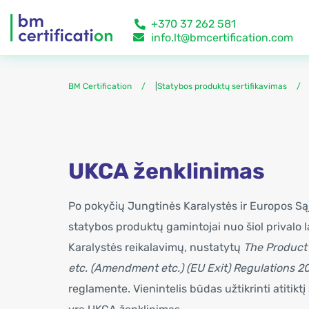
+370 37 262 581
info.lt@bmcertification.com
BM Certification
|
Statybos produktų sertifikavimas
UKCA ženklinimas
Po pokyčių Jungtinės Karalystės ir Europos Są
statybos produktų gamintojai nuo šiol privalo l
Karalystės reikalavimų, nustatytų
The Product
etc. (Amendment etc.) (EU Exit) Regulations 2
reglamente. Vienintelis būdas užtikrinti atitik