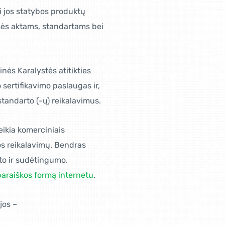
ti jos statybos produktų
isės aktams, standartams bei
inės Karalystės atitikties
 sertifikavimo paslaugas ir,
standarto (-ų) reikalavimus.
eikia komerciniais
os reikalavimų. Bendras
to ir sudėtingumo.
paraiškos formą internetu
.
jos –