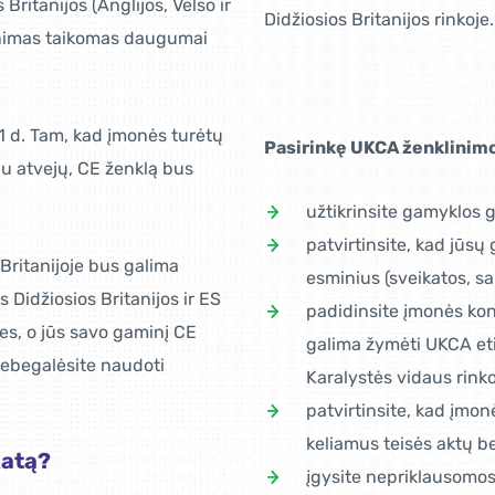
ritanijos (Anglijos, Velso ir
Didžiosios Britanijos rinkoje.
linimas taikomas daugumai
 1 d. Tam, kad įmonės turėtų
Pasirinkę UKCA ženklinimo 
liu atvejų, CE ženklą bus
užtikrinsite gamyklos 
patvirtinsite, kad jūsų
 Britanijoje bus galima
esminius (sveikatos, sa
s Didžiosios Britanijos ir ES
padidinsite įmonės ko
les, o jūs savo gaminį CE
galima žymėti UKCA etik
nebegalėsite naudoti
Karalystės vidaus rinko
patvirtinsite, kad įmon
keliamus teisės aktų b
katą?
įgysite nepriklausomos 