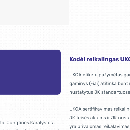
Kodėl reikalingas U
UKCA etikete pažymėtas gami
gaminys (-iai) atitinka bent
nustatytus JK standartuose i
UKCA sertifikavimas reikalin
JK teisės aktams ir JK nust
 tai Jungtinės Karalystės
yra privalomas reikalavima