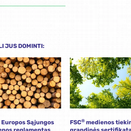
I JUS DOMINTI:
®
 Europos Sąjungos
FSC
medienos tieki
enos reglamentas
grandinės sertifikat