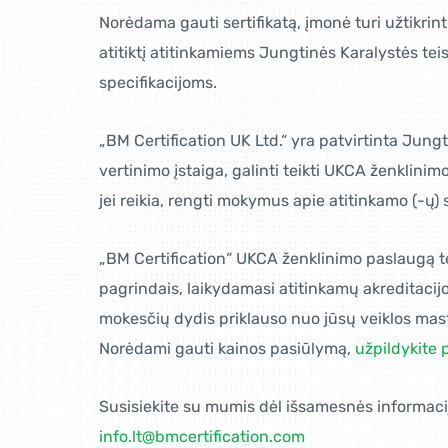
Norėdama gauti sertifikatą, įmonė turi užtikrin
atitiktį atitinkamiems Jungtinės Karalystės te
specifikacijoms.
„BM Certification UK Ltd.“ yra patvirtinta Jungt
vertinimo įstaiga, galinti teikti UKCA ženklinimo
jei reikia, rengti mokymus apie atitinkamo (-ų) 
„BM Certification“ UKCA ženklinimo paslaugą t
pagrindais, laikydamasi atitinkamų akreditacij
mokesčių dydis priklauso nuo jūsų veiklos mas
Norėdami gauti kainos pasiūlymą,
užpildykite 
Susisiekite su mumis dėl išsamesnės informaci
info.lt@bmcertification.com