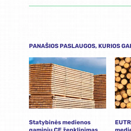
PANAŠIOS PASLAUGOS, KURIOS GAL
Statybinės medienos
EUTR
gaminių CE ženklinimas
medi