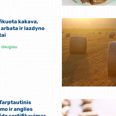
fikuota kakava,
 arbata ir lazdyno
tai
i daugiau
Tarptautinis
mo ir anglies
ido sertifikavimas