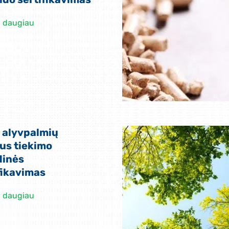
i daugiau
 alyvpalmių
aus tiekimo
dinės
fikavimas
i daugiau