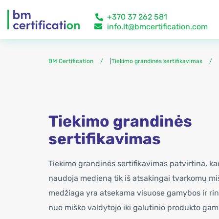
+370 37 262 581
info.lt@bmcertification.com
BM Certification
|
Tiekimo grandinės sertifikavimas
Tiekimo grandinės
sertifikavimas
Tiekimo grandinės sertifikavimas patvirtina, ka
naudoja medieną tik iš atsakingai tvarkomų m
medžiaga yra atsekama visuose gamybos ir ri
nuo miško valdytojo iki galutinio produkto gam