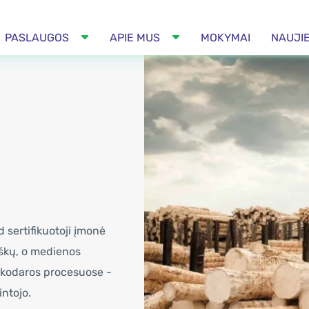
PASLAUGOS
APIE MUS
MOKYMAI
NAUJI
d sertifikuotoji įmonė
iškų, o medienos
nkodaros procesuose -
intojo.