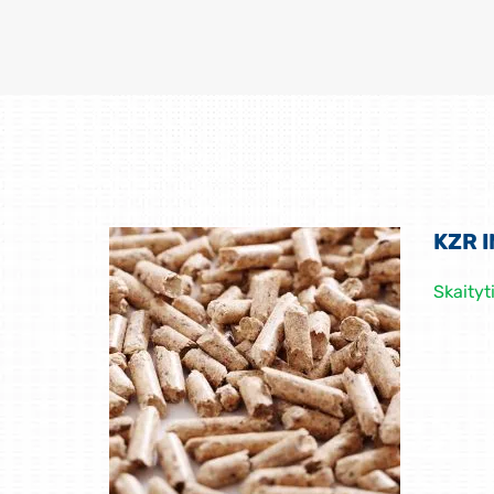
KZR I
Skaityt