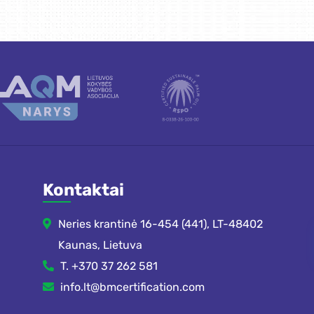
Kontaktai
Neries krantinė 16-454 (441), LT-48402
Kaunas, Lietuva
T. +370 37 262 581
info.lt@bmcertification.com