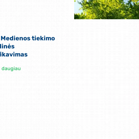
 Medienos tiekimo
dinės
fikavimas
i daugiau