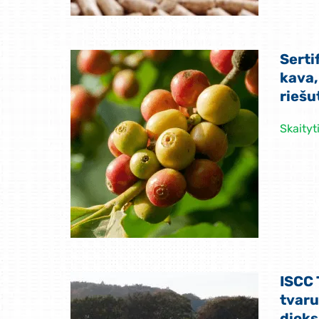
Serti
kava,
riešu
Skaityt
ISCC 
tvaru
dioks