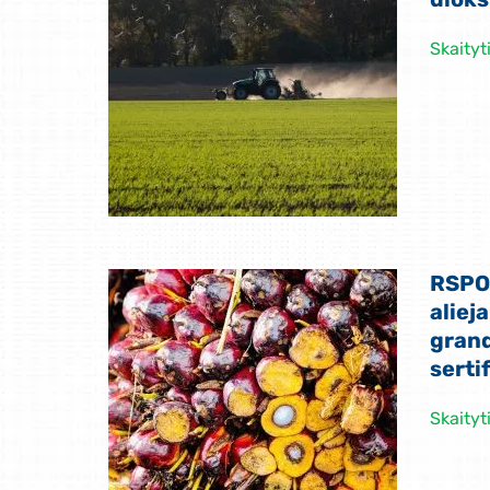
Skaityt
RSPO
aliej
gran
serti
Skaityt