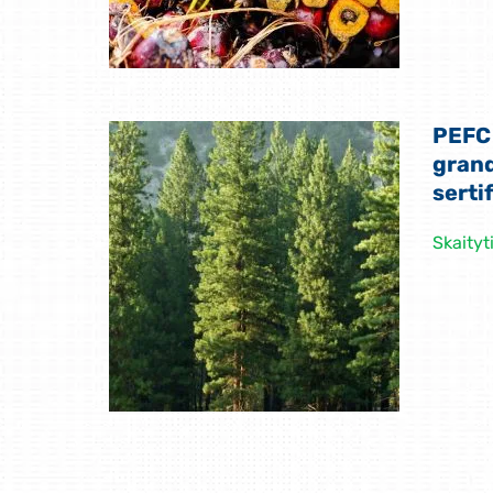
PEFC
gran
serti
Skaityt