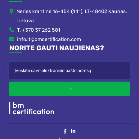
Neries krantinė 16-454 (441), LT-48402 Kaunas,
Lietuva
T. +370 37 262 581
info.lt@bmcertification.com
NORITE GAUTI NAUJIENAS?