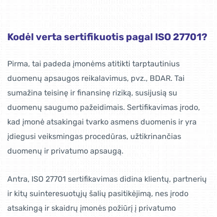
Kodėl verta sertifikuotis pagal ISO 27701?
Pirma, tai padeda įmonėms atitikti tarptautinius
duomenų apsaugos reikalavimus, pvz., BDAR. Tai
sumažina teisinę ir finansinę riziką, susijusią su
duomenų saugumo pažeidimais. Sertifikavimas įrodo,
kad įmonė atsakingai tvarko asmens duomenis ir yra
įdiegusi veiksmingas procedūras, užtikrinančias
duomenų ir privatumo apsaugą.
Antra, ISO 27701 sertifikavimas didina klientų, partnerių
ir kitų suinteresuotųjų šalių pasitikėjimą, nes įrodo
atsakingą ir skaidrų įmonės požiūrį į privatumo