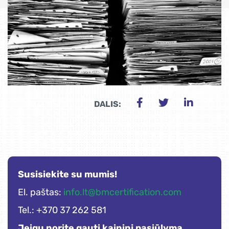
DALIS:
Susisiekite su mumis!
El. paštas:
info.lt@bmcertification.com
Tel.: +370 37 262 581
Jeigu norite gauti kaininį pasiūlymą
,