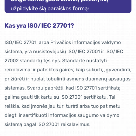
užpildykite šią paraiškos formą:
Kas yra ISO/IEC 27701?
ISO/IEC 27701, arba Privačios informacijos valdymo
sistema, yra nusistovėjusių ISO/IEC 27001 ir ISO/IEC
27002 standartų tęsinys. Standarte nustatyti
reikalavimai ir pateiktos gairės, kaip sukurti, įgyvendinti,
prižiūrėti ir nuolat tobulinti asmens duomenų apsaugos
sistemas. Svarbu pabrėžti, kad ISO 27701 sertifikatą
galima gauti tik kartu su ISO 27001 sertifikatu. Tai
reiškia, kad įmonės jau turi turėti arba tuo pat metu
diegti ir sertifikuoti informacijos saugumo valdymo
sistemą pagal ISO 27001 reikalavimus.