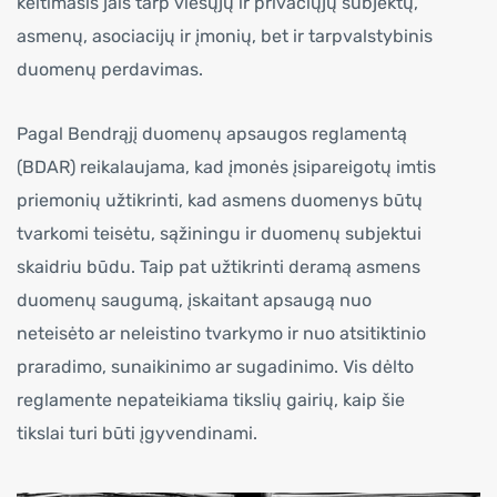
keitimasis jais tarp viešųjų ir privačiųjų subjektų,
asmenų, asociacijų ir įmonių, bet ir tarpvalstybinis
duomenų perdavimas.
Pagal Bendrąjį duomenų apsaugos reglamentą
(BDAR) reikalaujama, kad įmonės įsipareigotų imtis
priemonių užtikrinti, kad asmens duomenys būtų
tvarkomi teisėtu, sąžiningu ir duomenų subjektui
skaidriu būdu. Taip pat užtikrinti deramą asmens
duomenų saugumą, įskaitant apsaugą nuo
neteisėto ar neleistino tvarkymo ir nuo atsitiktinio
praradimo, sunaikinimo ar sugadinimo. Vis dėlto
reglamente nepateikiama tikslių gairių, kaip šie
tikslai turi būti įgyvendinami.