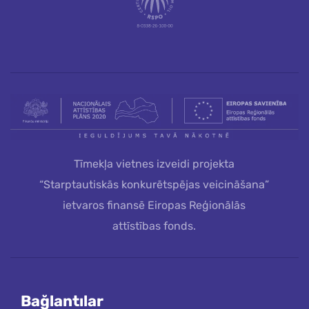
Tīmekļa vietnes izveidi projekta
“Starptautiskās konkurētspējas veicināšana”
ietvaros finansē Eiropas Reģionālās
attīstības fonds.
Bağlantılar