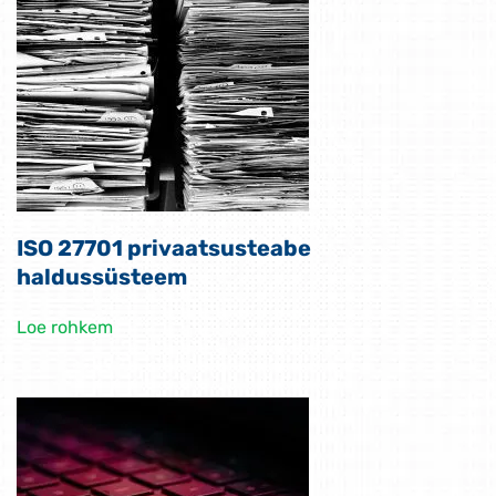
ISO 27701 privaatsusteabe
haldussüsteem
Loe rohkem