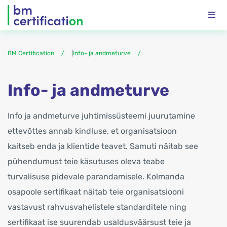
BM Certification
|
Info- ja andmeturve
Info- ja andmeturve
Info ja andmeturve juhtimissüsteemi juurutamine
ettevõttes annab kindluse, et organisatsioon
kaitseb enda ja klientide teavet. Samuti näitab see
pühendumust teie käsutuses oleva teabe
turvalisuse pidevale parandamisele. Kolmanda
osapoole sertifikaat näitab teie organisatsiooni
vastavust rahvusvahelistele standarditele ning
sertifikaat ise suurendab usaldusväärsust teie ja