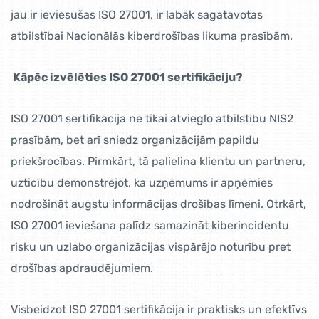
jau ir ieviesušas ISO 27001, ir labāk sagatavotas
atbilstībai Nacionālās kiberdrošības likuma prasībām.
Kāpēc izvēlēties ISO 27001 sertifikāciju?
ISO 27001 sertifikācija ne tikai atvieglo atbilstību NIS2
prasībām, bet arī sniedz organizācijām papildu
priekšrocības. Pirmkārt, tā palielina klientu un partneru,
uzticību demonstrējot, ka uzņēmums ir apņēmies
nodrošināt augstu informācijas drošības līmeni. Otrkārt,
ISO 27001 ieviešana palīdz samazināt kiberincidentu
risku un uzlabo organizācijas vispārējo noturību pret
drošības apdraudējumiem.
Visbeidzot ISO 27001 sertifikācija ir praktisks un efektīvs