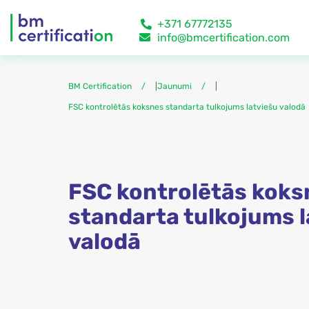
+371 67772135
info@bmcertification.com
BM Certification
|
Jaunumi
|
FSC kontrolētās koksnes standarta tulkojums latviešu valodā
FSC kontrolētās koks
standarta tulkojums l
valodā