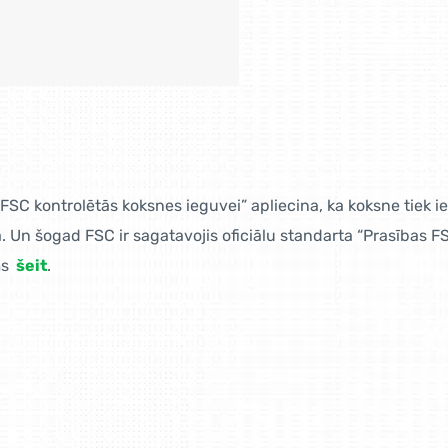
 FSC kontrolētās koksnes ieguvei” apliecina, ka koksne tiek
 Un šogad FSC ir sagatavojis oficiālu standarta “Prasības F
ms
šeit
.