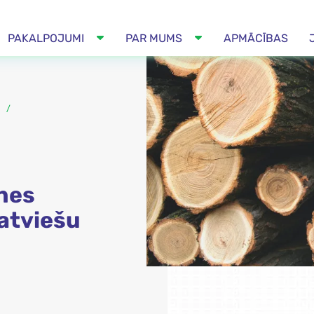
PAKALPOJUMI
PAR MUMS
APMĀCĪBAS
nes
atviešu