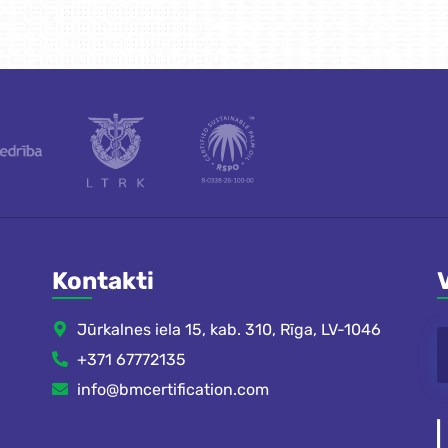
Kontakti
Jūrkalnes iela 15, kab. 310, Rīga, LV-1046
+371 67772135
info@bmcertification.com