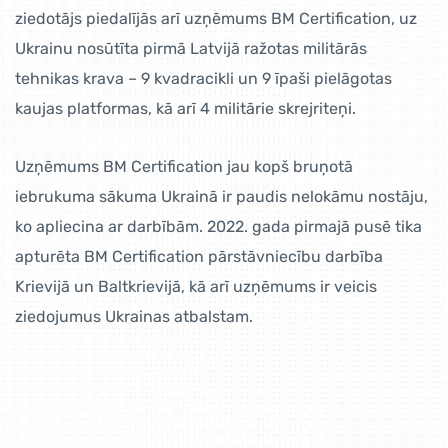
ziedotājs piedalījās arī uzņēmums BM Certification, uz
Ukrainu nosūtīta pirmā Latvijā ražotas militārās
tehnikas krava – 9 kvadracikli un 9 īpaši pielāgotas
kaujas platformas, kā arī 4 militārie skrejriteņi.
Uzņēmums BM Certification jau kopš bruņotā
iebrukuma sākuma Ukrainā ir paudis nelokāmu nostāju,
ko apliecina ar darbībām. 2022. gada pirmajā pusē tika
apturēta BM Certification pārstāvniecību darbība
Krievijā un Baltkrievijā, kā arī uzņēmums ir veicis
ziedojumus Ukrainas atbalstam.