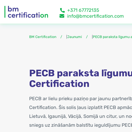
+371 67772135
info@bmcertification.com
BM Certification
|
Jaunumi
|
PECB paraksta līgumu a
PECB paraksta līgumu
Certification
PECB ar lielu prieku paziņo par jaunu partner
Certification. Šis solis ļaus izplatīt PECB apmā
Lietuvā, Igaunijā, Vācijā, Somijā un citur, un
sniegs uz zināšanām balstītu ieguldījumu PEC