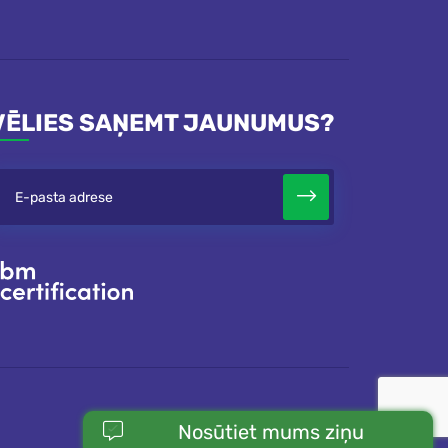
VĒLIES SAŅEMT JAUNUMUS?
Nosūtiet mums ziņu