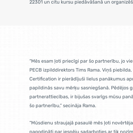
22301 un citu kursu piedāvāšanā un organizēš
“Mēs esam ļoti priecīgi par šo partnerību, jo 
PECB izpilddirektors Tims Rama. Viņš piebilda,
Certification ir pierādījuši lielus panākumus a
papildinās savu mērķu sasniegšanā. Pēdējos gado
partnerattiecības, ir bijušas svarīgs mūsu panā
šo partnerību,” secināja Rama.
“Mūsdienu straujajā pasaulē mēs ļoti novērtēj
pagodināti par iespēju sadarboties ar tik nozīm