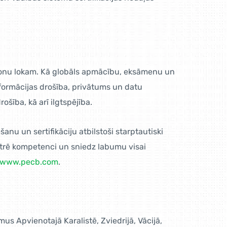
ersonu lokam. Kā globāls apmācību, eksāmenu un
nformācijas drošība, privātums un datu
šība, kā arī ilgtspējība.
nu un sertifikāciju atbilstoši starptautiski
strē kompetenci un sniedz labumu visai
www.pecb.com
.
mus Apvienotajā Karalistē, Zviedrijā, Vācijā,