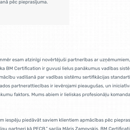
anā pēc pieprasījuma.
vienmēr esam atzinīgi novērtējuši partnerības ar uzņēmumiem
 ka BM Certification ir guvusi lielus panākumus vadības sist
pmācību vadīšanā par vadības sistēmu sertifikācijas standarti
s partnerattiecības ir ievērojami pieaugušas, un iniciatīvas,
kumu faktors. Mums abiem ir lieliskas profesionāļu komandas 
am iespēju piedāvāt saviem klientiem apmācības pēc pieprasī
īgu partneri kā PECB,” sacīja Māris Zamovskis, BM Certificat