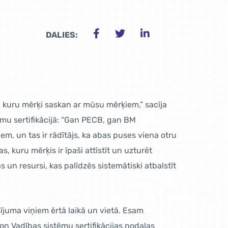
DALIES:
, kuru mērķi saskan ar mūsu mērķiem,” sacīja
ēmu sertifikācijā: “Gan PECB, gan BM
em, un tas ir rādītājs, ka abas puses viena otru
 kuru mērķis ir īpaši attīstīt un uzturēt
un resursi, kas palīdzēs sistemātiski atbalstīt
juma viņiem ērtā laikā un vietā. Esam
ion Vadības sistēmu sertifikācijas nodaļas