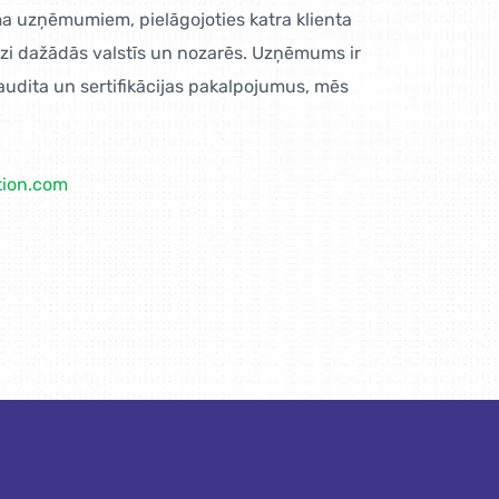
ma uzņēmumiem, pielāgojoties katra klienta
dzi dažādās valstīs un nozarēs. Uzņēmums ir
audita un sertifikācijas pakalpojumus, mēs
tion.com