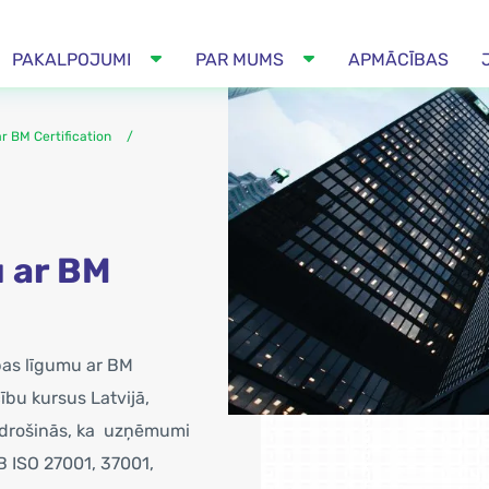
PAKALPOJUMI
PAR MUMS
APMĀCĪBAS
r BM Certification
 ar BM
ības līgumu ar BM
cību kursus Latvijā,
 nodrošinās, ka uzņēmumi
B ISO 27001, 37001,