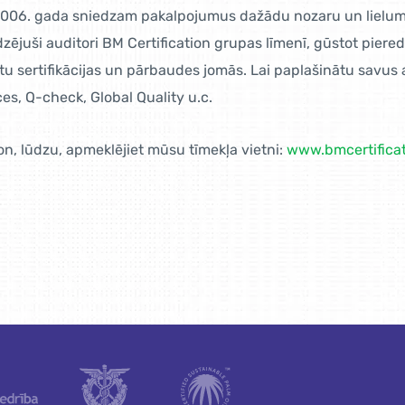
pš 2006. gada sniedzam pakalpojumus dažādu nozaru un lielu
ējuši auditori BM Certification grupas līmenī, gūstot piere
u sertifikācijas un pārbaudes jomās. Lai paplašinātu savus 
s, Q-check, Global Quality u.c.
on, lūdzu, apmeklējiet mūsu tīmekļa vietni:
www.bmcertifica