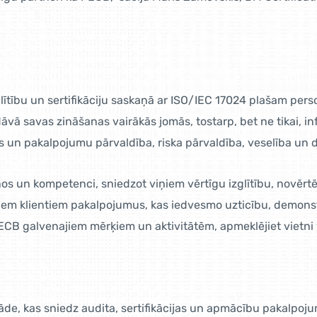
izglītību un sertifikāciju saskaņā ar ISO/IEC 17024 plašam p
āvā savas zināšanas vairākās jomās, tostarp, bet ne tikai, i
s un pakalpojumu pārvaldība, riska pārvaldība, veselība un dro
 un kompetenci, sniedzot viņiem vērtīgu izglītību, novērtēša
aviem klientiem pakalpojumus, kas iedvesmo uzticību, demon
PECB galvenajiem mērķiem un aktivitātēm, apmeklējiet vietni
stāde, kas sniedz audita, sertifikācijas un apmācību pakalpoju