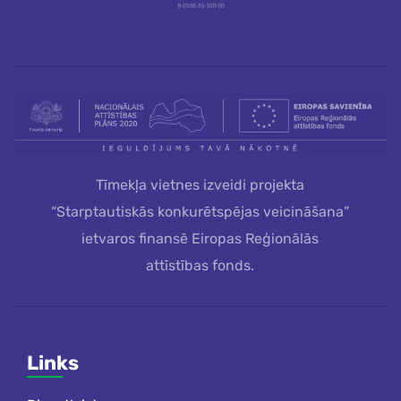
Tīmekļa vietnes izveidi projekta
“Starptautiskās konkurētspējas veicināšana”
ietvaros finansē Eiropas Reģionālās
attīstības fonds.
Links